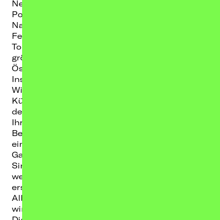
Newcomerinnen der deutschsprachigen
Poplandschaft.
Nach erfolgreichen Support-Shows,
Festivalauftritten und ihrer ersten Headliner-
Tour folgt nun der nächste Schritt: die bislang
größte LEILA Tour durch Deutschland,
Österreich und die Schweiz.
Inspiriert von Künstler:innen wie Queen, Amy
Winehouse oder Lady Gaga kreiert die
Künstlerin aus Bern ihren ganz eigenen Sound
der emotional und mitreißend zugleich ist.
Ihre Songs handeln von Überforderung,
Beziehungen, Identität und dem Versuch, in
einer lauten Welt bei sich selbst zu bleiben.
Ganz ehrlich und ohne Filter. Mit ihrer neuen
Single „Small Town Big Mouth“, die erst vor
wenigen Wochen erschienen ist, gibt Sie einen
ersten Vorgeschmack auf das kommende
Album, das pünktlich zur Tour erscheinen
wird.
Die kommende Tour 2026/27 verspricht nicht