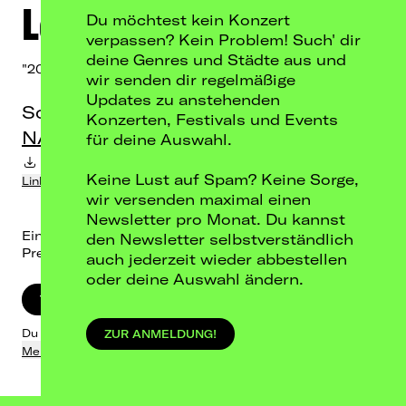
Leila
Du möchtest kein Konzert
verpassen? Kein Problem! Such' dir
deine Genres und Städte aus und
"20 SOMETHING CLUB TOUR"
wir senden dir regelmäßige
Updates zu anstehenden
So, 28.02.27
Konzerten, Festivals und Events
NAUMANNs Tanzlokal, Leipzig
für deine Auswahl.
Termin-Download in Kalender
Keine Lust auf Spam? Keine Sorge,
Link kopieren
wir versenden maximal einen
Newsletter pro Monat. Du kannst
Einlass: 19:00 / Beginn: 20:00
den Newsletter selbstverständlich
Preis: 29,95 € inkl. Gebühren
auch jederzeit wieder abbestellen
oder deine Auswahl ändern.
TICKETS KAUFEN
Du wirst zu Eventim weitergeleitet.
ZUR ANMELDUNG!
Mehr dazu