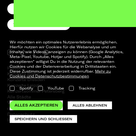
NEWSLETTER
TELEGRAM-CHANNEL
Wir möchten ein optimales Nutzererlebnis ermöglichen.
Hierfür nutzen wir Cookies für die Webanalyse und um
Inhalte, wie Videos, anzeigen zu können (Google Analytics,
Meta-Pixel, Youtube, Hotjar und Spotify). Durch „Alles
akzeptieren“ willigst Du in die Nutzung der relevanten
Cookies und der Datenverarbeitung in Drittstaaten ein.
Presse
Diese Zustimmung ist jederzeit widerrufbar.
Mehr zu
Konzerte Berlin
Cookies und Datenschutzbestimmungen
Konzerte Dresden
Konzerte Leipzig
Spotify
YouTube
Tracking
Konzertsommer Petersberg
Alle Städte
Vergangene Shows
ALLES AKZEPTIEREN
ALLES ABLEHNEN
o_team
Datenschutz
SPEICHERN UND SCHLIESSEN
Impressum