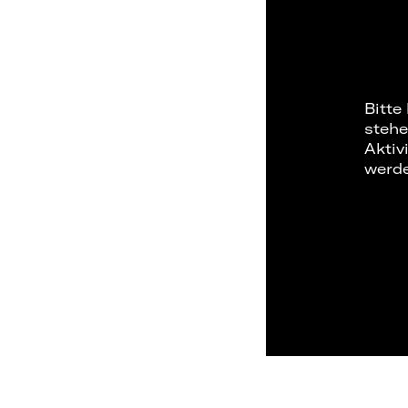
Bitte
stehe
Aktiv
werd