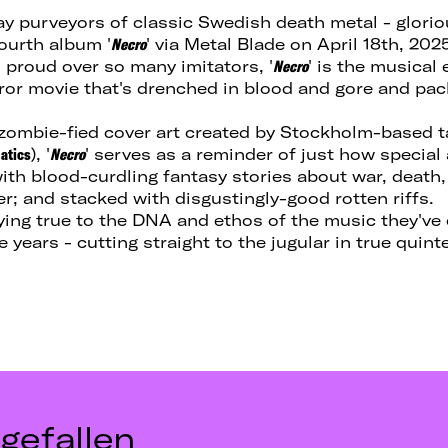
y purveyors of classic Swedish death metal - gloriou
fourth album '
Necro
' via Metal Blade on April 18th, 202
 proud over so many imitators, '
Necro
' is the musical 
ror movie that's drenched in blood and gore and pac
zombie-fied cover art created by Stockholm-based ta
natics
), '
Necro
' serves as a reminder of just how special 
with blood-curdling fantasy stories about war, death
r; and stacked with disgustingly-good rotten riffs.
ing true to the DNA and ethos of the music they've c
e years - cutting straight to the jugular in true quin
gefallen