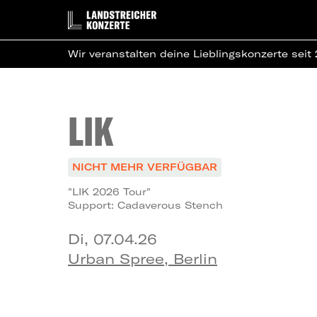
Wir veranstalten deine Lieblingskonzerte seit
LIK
NICHT MEHR VERFÜGBAR
"LIK 2026 Tour"
Support: Cadaverous Stench
Di, 07.04.26
Urban Spree, Berlin