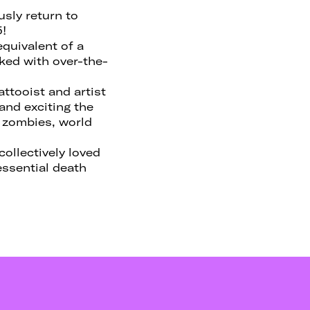
sly return to
5!
equivalent of a
ked with over-the-
ttooist and artist
and exciting the
, zombies, world
ollectively loved
tessential death