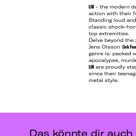
LIK
- the modern da
action with their 
Standing loud and
classic shock-hor
top extremities.
Delve beyond the 
Jens Olsson (
Ink Fa
genre is: packed 
apocalypse, murde
LIK
are proudly stay
since their teenag
metal style.
Das könnte dir auch 