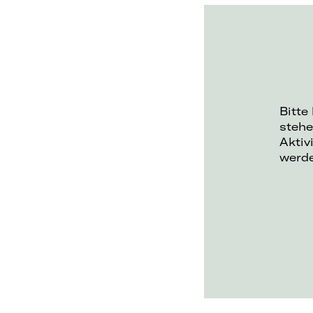
Bitte
stehe
Aktiv
werd