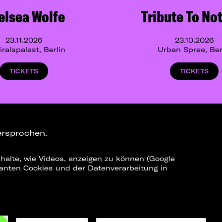
elsea Wolfe
Tribute To No
23.11.2026
23.10.2026
ralspalast, Berlin
Urban Spree, Ber
TICKETS
TICKETS
ersprochen.
halte, wie Videos, anzeigen zu können (Google
ELEGRAM-CHANNEL
levanten Cookies und der Datenverarbeitung in
ne Shows
o_team
Datenschutz
Impressum