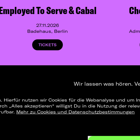
Employed To Serve & Cabal
Ch
27.11.2026
Badehaus, Berlin
Admi
TICKETS
Wir lassen was hören. V
. Hierfür nutzen wir Cookies für die Webanalyse und um In
NEWSLETTER
T
urch „Alles akzeptieren“ willigst Du in die Nutzung der re
rufbar.
Mehr zu Cookies und Datenschutzbestimmungen
Konzerte Leipzig
Konzertsommer Petersberg
Alle Städte
Vergange