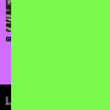
GRENZKONTROLLE
JOHN VINCENT III
25.09.2026
01.06.2027
Badehaus, Berlin
Privatclub, Berlin
AUSVERKAUFT
TICKETS