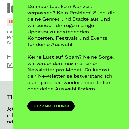
lovehead
Du möchtest kein Konzert
verpassen? Kein Problem! Such' dir
deine Genres und Städte aus und
NICHT MEHR VERFÜGBAR
wir senden dir regelmäßige
Updates zu anstehenden
Fanta Lustig Tour 2026
Präsentiert von: DIFFUS
Konzerten, Festivals und Events
Support: Emma Rose
für deine Auswahl.
Fr, 20.02.26
Keine Lust auf Spam? Keine Sorge,
wir versenden maximal einen
Modus, Berlin
Newsletter pro Monat. Du kannst
den Newsletter selbstverständlich
auch jederzeit wieder abbestellen
oder deine Auswahl ändern.
Ticketalarm
ZUR ANMELDUNG!
Jetzt anmelden und direkt per E-Mail
informiert werden, sobald es neue Tickets
oder Shows von lovehead gibt!