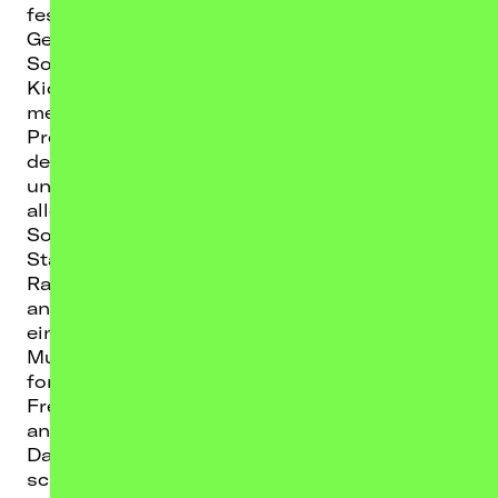
festgehalten haben.
Geschrieben haben Anna, Leni und Mara diese
Songs bereits, bevor lovehead den Indie-
Kickstart des Jahres hingelegten. Vor
mehreren Jahren gestartet im Burgenland als
Proberaum-Band, ging es Anfang 2025 mit
dem ersten Schritt raus an die Öffentlichkeit –
und damit auch ziemlich rasch mit eigentlich
allem, was lovehead betrifft. Ihr allererster
Song "denkst du an mich" kletterte aus dem
Stand an die Spitze der landesweiten
Radiocharts des ORF-Senders FM4. Sie
angelten sich nicht nur ein Management- und
einen Plattenvertrag für alles, was rund um
Musik etwas weniger Spaß macht, um sie
formt sich auch ein kleines Team aus
Freund*innen in Wien, mit denen unter
anderem ihre ersten Musikvideos entstehen.
Dass sie sich aber auch außerhalb
schützender Wände nicht wegducken müssen