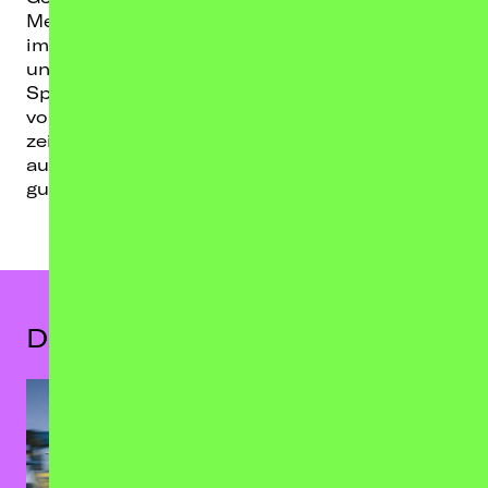
Menge Schweiß in der Luft. Vielleicht gründen
im Publikum sogar ein paar Freundinnen hier
und da selbst eine eigene Band. Einfach weil’s
Spaß macht. Denn genau darin liegt die Kraft
von lovehead und der "fanta lustig" EP: Sie
zeigen, dass man alles ausprobieren,
aufnehmen und erzählen kann, wenn man in
guter Gemeinschaft ist.
Das könnte dir auch gefallen