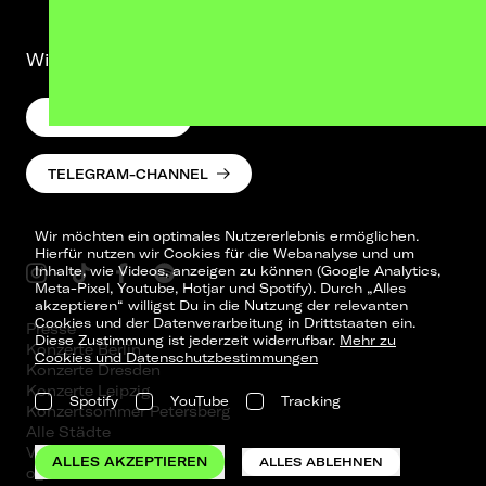
Wir lassen was hören. Versprochen.
NEWSLETTER
TELEGRAM-CHANNEL
Wir möchten ein optimales Nutzererlebnis ermöglichen.
Hierfür nutzen wir Cookies für die Webanalyse und um
Inhalte, wie Videos, anzeigen zu können (Google Analytics,
Meta-Pixel, Youtube, Hotjar und Spotify). Durch „Alles
akzeptieren“ willigst Du in die Nutzung der relevanten
Cookies und der Datenverarbeitung in Drittstaaten ein.
Presse
Diese Zustimmung ist jederzeit widerrufbar.
Mehr zu
Konzerte Berlin
Cookies und Datenschutzbestimmungen
Konzerte Dresden
Konzerte Leipzig
Spotify
YouTube
Tracking
Konzertsommer Petersberg
Alle Städte
Vergangene Shows
ALLES AKZEPTIEREN
ALLES ABLEHNEN
o_team