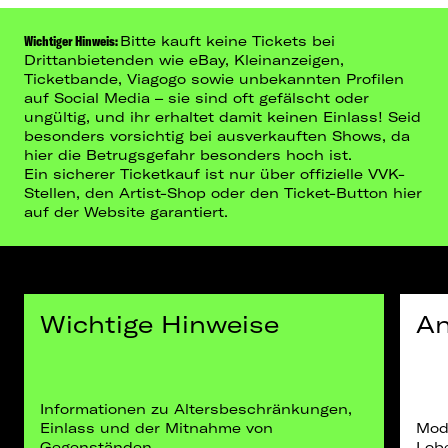
Wichtiger Hinweis:
Bitte kauft keine Tickets bei
Drittanbietenden wie eBay, Kleinanzeigen,
Ticketbande, Viagogo sowie unbekannten Profilen
auf Social Media – sie sind oft gefälscht oder
ungültig, und ihr erhaltet damit keinen Einlass! Seid
besonders vorsichtig bei ausverkauften Shows, da
hier die Betrugsgefahr besonders hoch ist.
Ein sicherer Ticketkauf ist nur über offizielle VVK-
Stellen, den Artist-Shop oder den Ticket-Button hier
auf der Website garantiert.
Wichtige Hinweise
An
Informationen zu Altersbeschränkungen,
Einlass und der Mitnahme von
Mod
Gegenständen.
Lob