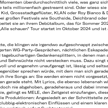
Momenten überdurchschnittlich viele, was ganz sich
ie teils millionenfach gestreamt sind. Oder wieso sie
K Kid, Grossstadtgeflüster, KLAN oder Roy Bianco & 
bei großen Festivals wie Southside, Deichbrand oder
arbeitet sie an ihrem Debütalbum, das für Sommer 202
„Alle schauen“ Tour startet im Oktober 2024 und ist 
te, die klingen wie irgendwo aufgeschnappt zwisch
erten WG-Party-Gesprächen, nächtlichen Eskapaden
 tagebuchartigen Gedankensplittern, in denen man 
und Sehnsüchte nicht verstecken muss. Dazu singt s
voll und angenehm unaufgeregt ist, lässig und selt
Gegenüber sprechen würde, mit dem man sich gerade
ich ihre Songs an: Sie werden einem nicht vorgesetzt
an gerade steht. Mit Lyrics, die ebenso lebensnah w
 doch nie abgehoben, geradeheraus und dabei immer
ie, gelingt es MELE, den Zeitgeist einzufangen, diese
die Produktionen: Angesiedelt an der Schnittstelle z
lubbig-elektronischen Einflüssen und einem klaren 