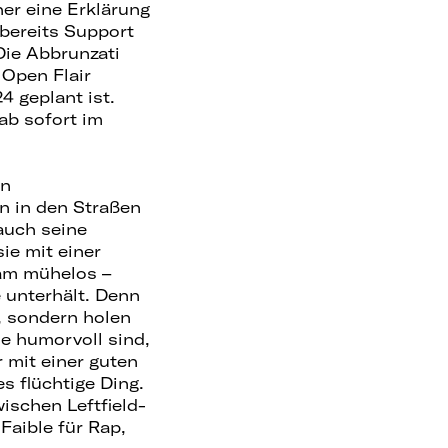
er eine Erklärung
 bereits Support
Die Abbrunzati
 Open Flair
4 geplant ist.
ab sofort im
en
 in den Straßen
auch seine
ie mit einer
sam mühelos –
 unterhält. Denn
, sondern holen
ie humorvoll sind,
 mit einer guten
s flüchtige Ding.
wischen Leftfield-
Faible für Rap,