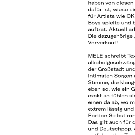
haben von diesen 
dafür ist, wieso s
für Artists wie O
Boys spielte und 
auftrat. Aktuell 
Die dazugehörige 
Vorverkauf!
MELE schreibt Tex
alkoholgeschwäng
der Großstadt und
intimsten Sorgen 
Stimme, die klang
eben so, wie ein 
exakt so fühlen s
einen da ab, wo m
extrem lässig und
Portion Selbstiron
Das gilt auch für 
und Deutschpop, c