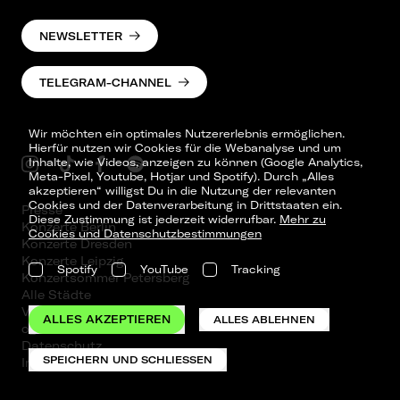
NEWSLETTER
TELEGRAM-CHANNEL
Wir möchten ein optimales Nutzererlebnis ermöglichen.
Hierfür nutzen wir Cookies für die Webanalyse und um
Inhalte, wie Videos, anzeigen zu können (Google Analytics,
Meta-Pixel, Youtube, Hotjar und Spotify). Durch „Alles
akzeptieren“ willigst Du in die Nutzung der relevanten
Cookies und der Datenverarbeitung in Drittstaaten ein.
Presse
Diese Zustimmung ist jederzeit widerrufbar.
Mehr zu
Konzerte Berlin
Cookies und Datenschutzbestimmungen
Konzerte Dresden
Konzerte Leipzig
Spotify
YouTube
Tracking
Konzertsommer Petersberg
Alle Städte
Vergangene Shows
ALLES AKZEPTIEREN
ALLES ABLEHNEN
o_team
Datenschutz
SPEICHERN UND SCHLIESSEN
Impressum