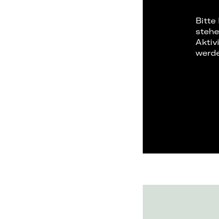
Bitte
stehe
Aktiv
werd