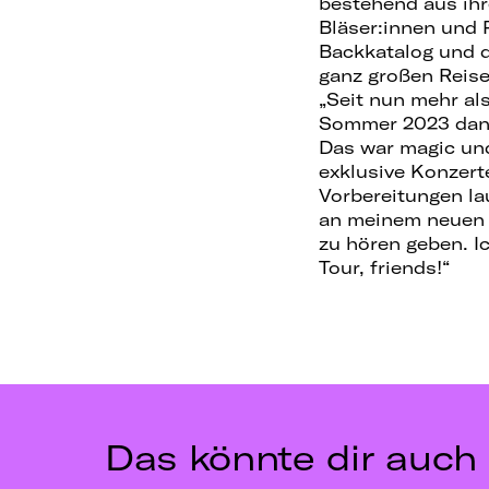
bestehend aus ihr
Bläser:innen und 
Backkatalog und d
ganz großen Reise
„Seit nun mehr al
Sommer 2023 dann 
Das war magic und 
exklusive Konzert
Vorbereitungen lau
an meinem neuen 
zu hören geben. I
Tour, friends!“
Das könnte dir auch 