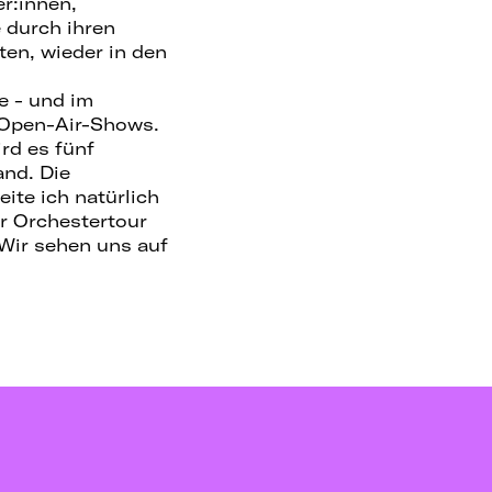
r:innen,
 durch ihren
en, wieder in den
e - und im
d Open-Air-Shows.
rd es fünf
and. Die
ite ich natürlich
r Orchestertour
 Wir sehen uns auf