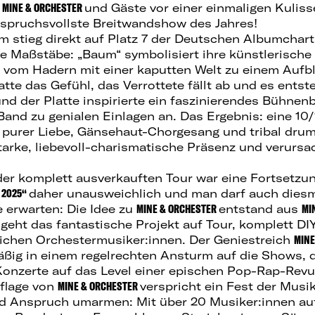
:
MINE & ORCHESTER
und Gäste vor einer einmaligen Kuliss
spruchsvollste Breitwandshow des Jahres!
m stieg direkt auf Platz 7 der Deutschen Albumchart
e Maßstäbe: „Baum“ symbolisiert ihre künstlerisc
 vom Hadern mit einer kaputten Welt zu einem Aufb
tte das Gefühl, das Verrottete fällt ab und es ents
und der Platte inspirierte ein faszinierendes Bühnen
-Band zu genialen Einlagen an. Das Ergebnis: eine 1
 purer Liebe, Gänsehaut-Chorgesang und tribal dru
tarke, liebevoll-charismatische Präsenz und verursa
er komplett ausverkauften Tour war eine Fortsetzung
 2025“
daher unausweichlich und man darf auch diesma
 erwarten: Die Idee zu
MINE & ORCHESTER
entstand aus
MI
 geht das fantastische Projekt auf Tour, komplett D
eichen Orchestermusiker:innen. Der Geniestreich
MINE
mäßig in einem regelrechten Ansturm auf die Shows, 
onzerte auf das Level einer epischen Pop-Rap-Revu
flage von
MINE & ORCHESTER
verspricht ein Fest der Musi
 Anspruch umarmen: Mit über 20 Musiker:innen auf