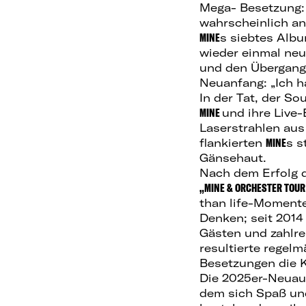
Mega- Besetzung
wahrscheinlich an
MINE
s siebtes Albu
wieder einmal neu
und den Übergang
Neuanfang: „Ich ha
In der Tat, der So
MINE
und ihre Live
Laserstrahlen aus
flankierten
MINE
s s
Gänsehaut.
Nach dem Erfolg d
„MINE & ORCHESTER TOUR
than life-Momente
Denken; seit 2014
Gästen und zahlr
resultierte regel
Besetzungen die K
Die 2025er-Neuau
dem sich Spaß und