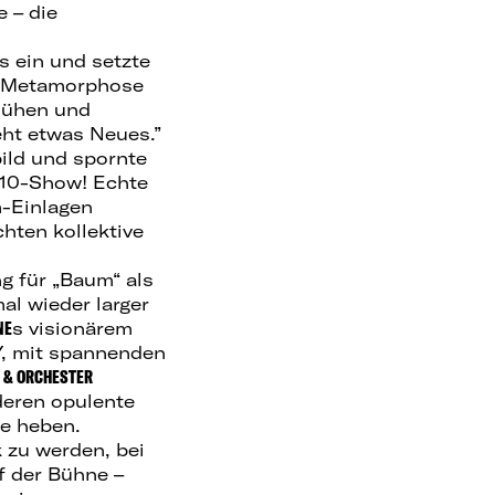
e – die
s ein und setzte
he Metamorphose
lühen und
teht etwas Neues.”
bild und spornte
0/10-Show! Echte
m-Einlagen
chten kollektive
 für „Baum“ als
l wieder larger
NE
s visionärem
IY, mit spannenden
 & ORCHESTER
deren opulente
e heben.
k zu werden, bei
 der Bühne –