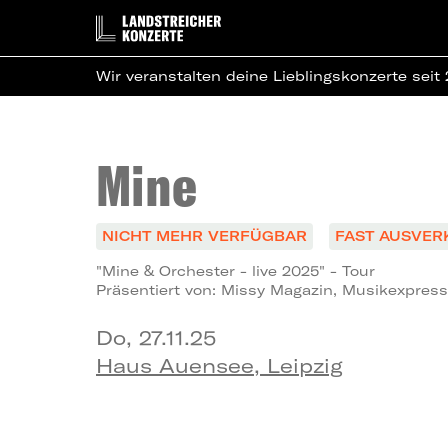
Wir veranstalten deine Lieblingskonzerte seit
Mine
NICHT MEHR VERFÜGBAR
FAST AUSVER
"Mine & Orchester - live 2025" - Tour
Präsentiert von: Missy Magazin, Musikexpress
Do, 27.11.25
Haus Auensee, Leipzig