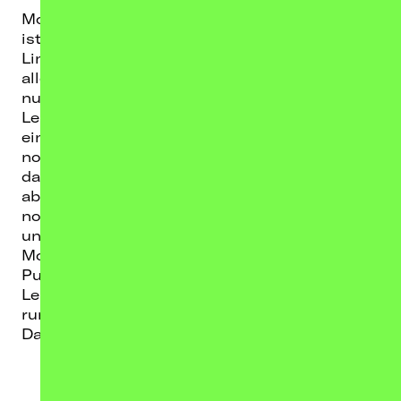
Moritz Neumeier ist einer von den Guten. Das
ist klar.
Links, antirassistisch, feministisch – ist er ja
alles, macht er ja alles. Da kann man sich ja
nun ein bisschen drauf ausruhen und den
Leuten erzählen, wie sie zu leben haben. Gut,
ein oder zwei Sachen gäbe es da eventuell
noch, über die man nachdenken könnte. Und
das Patriarchat ist ja auch noch nicht
abgeschafft. Na dann macht er eben doch
noch ein Programm und nimmt das Ganze mal
unter die Lupe.
Moritz Neumeier geht gemeinsam mit dem
Publikum dahin, wo es wehtut. Ins eigene
Leben, die eigenen Privilegien und ganz tief
runter in unsere gut meinende Seele.
Das wird witzig!