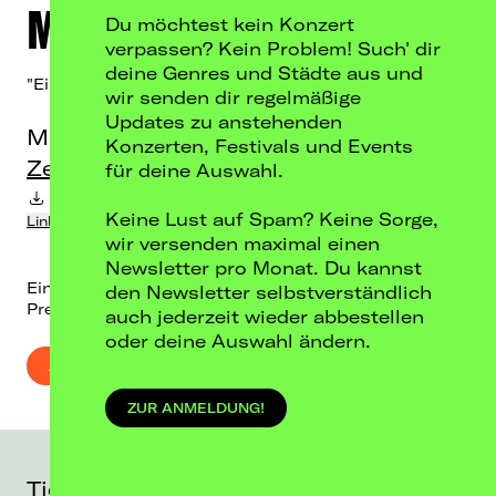
Moritz Neumeier
Du möchtest kein Konzert
verpassen? Kein Problem! Such' dir
deine Genres und Städte aus und
"Einer von den Guten?“
wir senden dir regelmäßige
Updates zu anstehenden
Mi, 23.09.26
Konzerten, Festivals und Events
Zentralheize, Erfurt
für deine Auswahl.
Termin-Download in Kalender
Keine Lust auf Spam? Keine Sorge,
Link kopieren
wir versenden maximal einen
Newsletter pro Monat. Du kannst
Einlass: 18:00 / Beginn: 19:00
den Newsletter selbstverständlich
Preis: 36,20 € inkl. Gebühren
auch jederzeit wieder abbestellen
oder deine Auswahl ändern.
AUSVERKAUFT
ZUR ANMELDUNG!
Ticketalarm