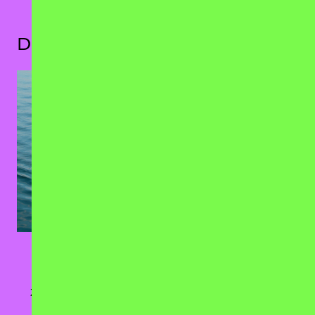
Das könnte dir auch gefallen
Fred Costea
25.11.2027
Zentralheize, Erfurt