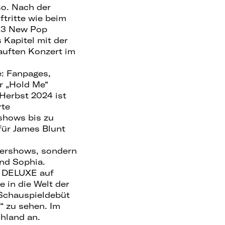
so. Nach der
tritte wie beim
R3 New Pop
 Kapitel mit der
auften Konzert im
: Fanpages,
r „Hold Me“
 Herbst 2024 ist
rte
shows bis zu
für James Blunt
mershows, sondern
nd Sophia.
E DELUXE auf
e in die Welt der
 Schauspieldebüt
o“ zu sehen. Im
chland an.