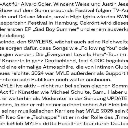
t-Act für Alvaro Soler, Wincent Weiss und Justin Jes
-Show auf dem Summersounds Festival folgen TV-Auf
n und Deluxe Music, sowie Highlights wie das SW
Reeperbahn Festival in Hamburg. Gekrönt wird dieses
 der ersten EP „Sad Boy Summer“ und einem ausverk
Heidelberg.
meinde, den SMYLERS, wächst auch seine Reichweite
te sorgen dafür, dass Songs wie „Following You“ ode
ungen werden. Die „Everyone I Love Is Here“-Tour im
2 Konzerte in ganz Deutschland, fast 4.000 begeiste
d eine einmalige Atmosphäre, die von intimen Club
ues reichte. 2024 war MYLE außerdem als Support 
nnte so sein Publikum noch weiter ausbauen.
MYLE live aktiv – nicht nur bei seinen eigenen Som
Act für Künstler wie Michael Schulte, Samu Haber u
t er weiterhin als Moderator in der Sendung UPDAT
hen, in der er mit seiner authentischen Art Einblick
 seiner musikalischen Karriere hat MYLE 2025 sein
F Neo Serie „Tschappel“ ist er in der Rolle des „Tim
schließlich MYLEs dritte Headliner-Tour durch Deuts