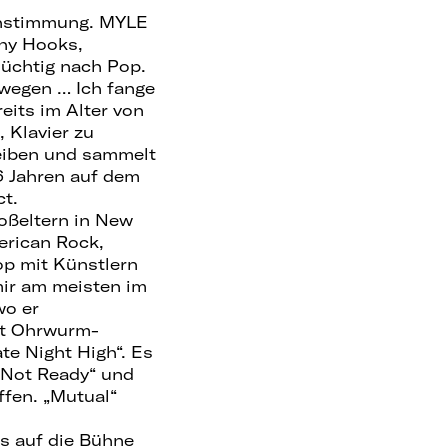
chstimmung. MYLE
chy Hooks,
üchtig nach Pop.
wegen … Ich fange
eits im Alter von
 Klavier zu
reiben und sammelt
6 Jahren auf dem
ct.
oßeltern in New
erican Rock,
op mit Künstlern
mir am meisten im
wo er
it Ohrwurm-
te Night High“. Es
„Not Ready“ und
ffen. „Mutual“
s auf die Bühne