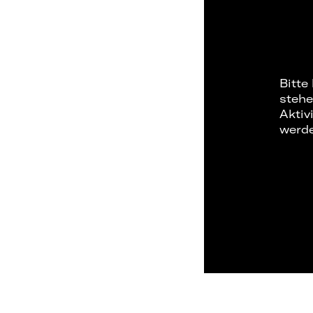
Bitte
stehe
Aktiv
werd