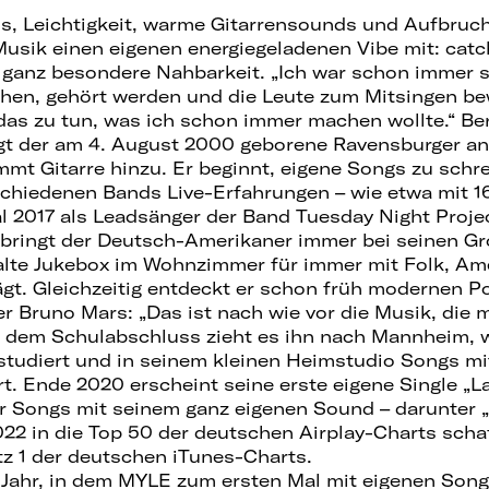
s, Leichtigkeit, warme Gitarrensounds und Aufbru
 Musik einen eigenen energiegeladenen Vibe mit: cat
ganz besondere Nahbarkeit. „Ich war schon immer s
hen, gehört werden und die Leute zum Mitsingen be
das zu tun, was ich schon immer machen wollte.“ Ber
gt der am 4. August 2000 geborene Ravensburger an,
ommt Gitarre hinzu. Er beginnt, eigene Songs zu sch
schiedenen Bands Live-Erfahrungen – wie etwa mit 1
l 2017 als Leadsänger der Band Tuesday Night Proje
bringt der Deutsch-Amerikaner immer bei seinen Gr
 alte Jukebox im Wohnzimmer für immer mit Folk, Am
ägt. Gleichzeitig entdeckt er schon früh modernen P
er Bruno Mars: „Das ist nach wie vor die Musik, die 
h dem Schulabschluss zieht es ihn nach Mannheim, 
studiert und in seinem kleinen Heimstudio Songs m
t. Ende 2020 erscheint seine erste eigene Single „La
r Songs mit seinem ganz eigenen Sound – darunter 
2022 in die Top 50 der deutschen Airplay-Charts scha
tz 1 der deutschen iTunes-Charts.
 Jahr, in dem MYLE zum ersten Mal mit eigenen Song