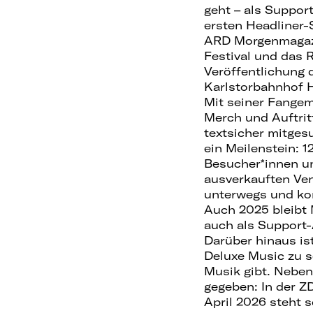
geht – als Suppor
ersten Headliner
ARD Morgenmagazi
Festival und das 
Veröffentlichung
Karlstorbahnhof 
Mit seiner Fange
Merch und Auftrit
textsicher mitges
ein Meilenstein: 1
Besucher*innen un
ausverkauften Ven
unterwegs und ko
Auch 2025 bleibt 
auch als Support-
Darüber hinaus is
Deluxe Music zu se
Musik gibt. Neben
gegeben: In der ZD
April 2026 steht 