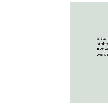
Bitte
stehe
Aktiv
werd