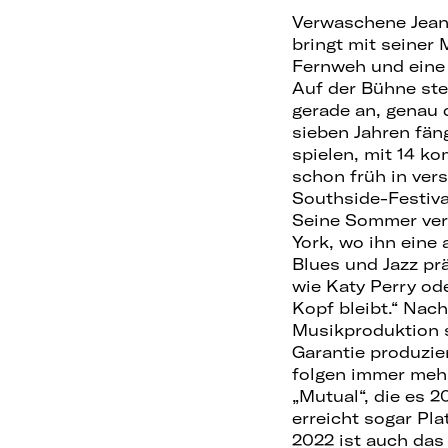
Verwaschene Jean
bringt mit seiner
Fernweh und eine 
Auf der Bühne ste
gerade an, genau 
sieben Jahren fän
spielen, mit 14 k
schon früh in ver
Southside-Festiva
Seine Sommer ver
York, wo ihn eine
Blues und Jazz pr
wie Katy Perry od
Kopf bleibt.“ Nac
Musikproduktion 
Garantie produzier
folgen immer meh
„Mutual“, die es 
erreicht sogar Pla
2022 ist auch das