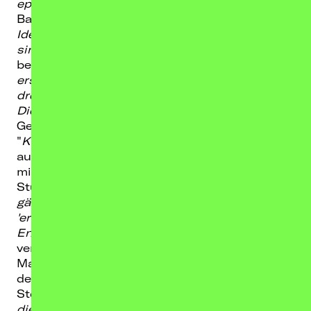
epischen Parts sind viel intensiver
" sagt die
Band. "
Dieses Album ist unsere
Identitätsfindung: Wir erforschen, was wir
sind und schlagen das nächste Kapitel auf
"
beschreibt es Gitarrist Jan Korbach. "
Unser
erstes Album entstand in einem Zeitraum von
drei Jahren - 'eremit' in nur sechs Monaten.
Diesmal ist alles aus einem Guss
."
Gemeinsam mit Christoph Barthelt von
"
Kadavar
" wurde das Schlagzeug in Berlin
aufgenommen, Jan Oberg produzierte den 40-
minütigen Monolith in den Hidden Planet
Studios. "
Dieses Album zeigt eine Band, die
gänzlich in ihren eigenen Kosmos eintaucht,
'eremit' ist wirklich eine Reise von Anfang bis
Ende
" lässt der beeindruckte Produzent
verlauten.
Magnus Lindberg von "
Cult Of Luna
" verlieh
dem Album im Mastering den letzten Schliff in
Stockholm: "
Es war eine pure Freude, an
diesem kraftvollen und gleichzeitig