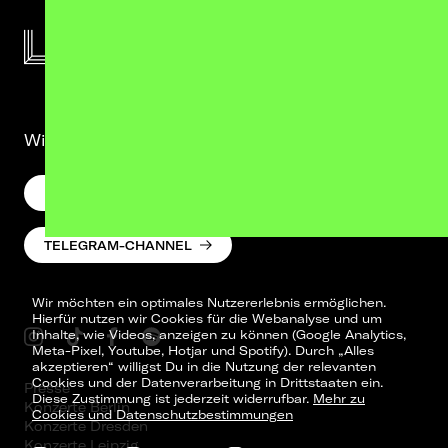
Wir lassen was hören. Versprochen.
NEWSLETTER
TELEGRAM-CHANNEL
Wir möchten ein optimales Nutzererlebnis ermöglichen.
Hierfür nutzen wir Cookies für die Webanalyse und um
Inhalte, wie Videos, anzeigen zu können (Google Analytics,
Meta-Pixel, Youtube, Hotjar und Spotify). Durch „Alles
akzeptieren“ willigst Du in die Nutzung der relevanten
Cookies und der Datenverarbeitung in Drittstaaten ein.
Presse
Diese Zustimmung ist jederzeit widerrufbar.
Mehr zu
Konzerte Berlin
Cookies und Datenschutzbestimmungen
Konzerte Dresden
Konzerte Leipzig