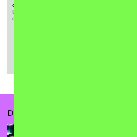
darauf hin, dass nach der Aktivierung
Daten an den jeweiligen Anbieter
übermittelt werden.
SPOTIFY-PLAYER LADEN
Das könnte dir auch gefallen