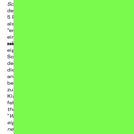
Schönheit in der Melancholie gibt
", das
deutsche
Rolling Stone Magazin
vergab 4 von
5 Punkten und beschrieb ihre Soundflächen
als eine "
tote, schwarze Mondlandschaft
". Für
"eremit“ sprach u.a. Jens Uthoff von der
TAZ
eine "
uneingeschränkte Empfehlung
“ aus.
neànder
entwickeln auf "eremit" ihren ganz
eigenen Sound eindrucksvoll weiter:
Schwebende Ambient-Musik kombiniert mit
der Intensität von norwegischem Black Metal,
die epischen Songs kratzen dabei gerne mal
an der 10-Minuten-Marke. Von
Black Sabbath
beeinflusste, dröhnende Doom-Riffs, steigen
zu sphärischen, verträumten
Klanglandschaften auf, sozusagen das
fehlende Bindeglied zwischen
Explosions in
the Sky
und
Bongripper
.
"
Wir wollten uns noch tiefer in unseren
eigenen Sound hineinbohren. Deshalb sind die
neuen Riffs langsamer und schwerer, und die