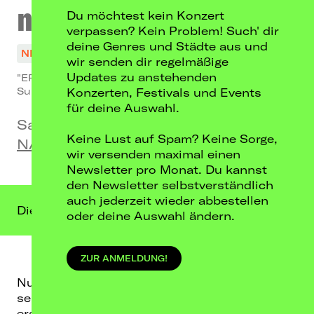
neànder
Du möchtest kein Konzert
verpassen? Kein Problem! Such' dir
deine Genres und Städte aus und
NICHT MEHR VERFÜGBAR
wir senden dir regelmäßige
Updates zu anstehenden
"EREMIT - TOUR" 2023
Support: Grin & Daevar
Konzerten, Festivals und Events
für deine Auswahl.
Sa, 15.04.23
Keine Lust auf Spam? Keine Sorge,
NAUMANNs Tanzlokal, Leipzig
wir versenden maximal einen
Newsletter pro Monat. Du kannst
den Newsletter selbstverständlich
auch jederzeit wieder abbestellen
Dieser Termin liegt in der Vergangenheit.
oder deine Auswahl ändern.
ZUR ANMELDUNG!
Nur anderthalb Jahre nach ihrem
selbstbetitelten Debüt und der EP "Mãlven
“
,
erschien Ende 2020 mit "eremit“ das zweite