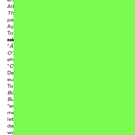
Album des Instrumental-Kollektivs
neànder
über
Through Love Records
. Nach zahlreichen
pandemiebedingten Verschiebungen kann im
April 2023 nun endlich die dazugehörige
Tournee stattfinden.
neànder
besteht aus Musikern der Blackgazer
"
Ånd
", der Hardcore-Punks von "
Patsy
O'Hara
", den Sludgern "
Earth Ship
" und
ehemaligen Live-Band-Mitgliedern von
"
Casper
". Nach der Veröffentlichung ihres
Debüts spielte die Band unzählige
europaweite Konzerte und eine eigene
Tournee, u.a. mit
YOB
,
Russian Circles
,
Bongripper
,
Pelican
,
Inter Arma
&
Big
Business
.
"eremit" ist der Nachfolger zu einem der
meistbeachteten Instrumental-Alben der
letzten Jahre, einem wahren Monument für
das Genre. Laut dem britischen
RnR Magazin
war das Debüt "
der Beweis dafür, dass es