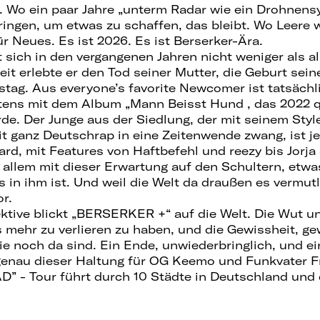
 Wo ein paar Jahre „unterm Radar wie ein Drohnensy
bringen, um etwas zu schaffen, das bleibt. Wo Leere
für Neues. Es ist 2026. Es ist Berserker-Ära.
sich in den vergangenen Jahren nicht weniger als al
eit erlebte er den Tod seiner Mutter, die Geburt se
stag. Aus everyone’s favorite Newcomer ist tatsächl
tens mit dem Album „Mann Beisst Hund , das 2022 q
de. Der Junge aus der Siedlung, der mit seinem Styl
it ganz Deutschrap in eine Zeitenwende zwang, ist je
, mit Features von Haftbefehl und reezy bis Jorja
r allem mit dieser Erwartung auf den Schultern, etwa
 in ihm ist. Und weil die Welt da draußen es vermut
or.
ktive blickt „BERSERKER +“ auf die Welt. Die Wut un
s mehr zu verlieren zu haben, und die Gewissheit, g
ie noch da sind. Ein Ende, unwiederbringlich, und ei
genau dieser Haltung für OG Keemo und Funkvater F
D” - Tour führt durch 10 Städte in Deutschland und