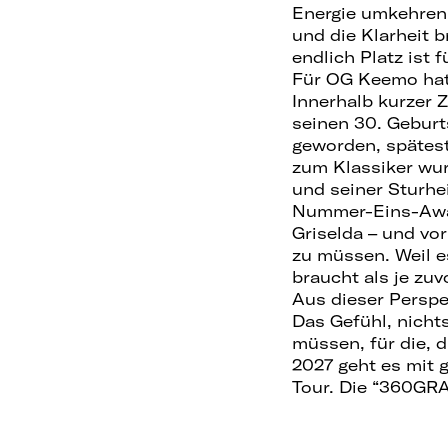
Energie umkehren.
und die Klarheit 
endlich Platz ist 
Für OG Keemo hat 
Innerhalb kurzer Z
seinen 30. Geburt
geworden, spätes
zum Klassiker wur
und seiner Sturhe
Nummer-Eins-Award
Griselda – und vo
zu müssen. Weil es
braucht als je zuv
Aus dieser Perspe
Das Gefühl, nicht
müssen, für die, d
2027 geht es mit 
Tour. Die “360GRA