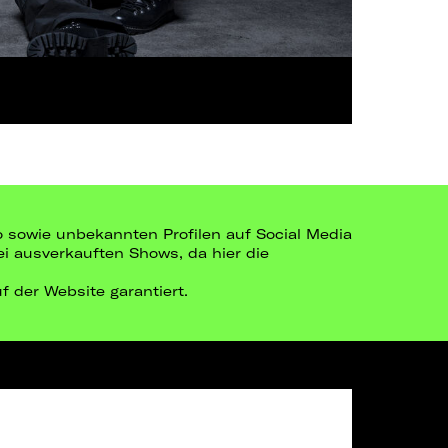
go sowie unbekannten Profilen auf Social Media
bei ausverkauften Shows, da hier die
uf der Website garantiert.