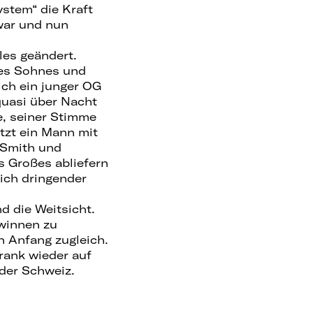
stem“ die Kraft
 war und nun
les geändert.
ines Sohnes und
ich ein junger OG
uasi über Nacht
e, seiner Stimme
tzt ein Mann mit
 Smith und
s Großes abliefern
lich dringender
d die Weitsicht.
ewinnen zu
n Anfang zugleich.
rank wieder auf
 der Schweiz.