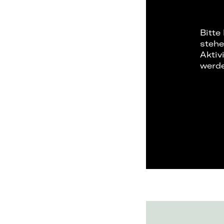
Bitte
stehe
Aktiv
werd