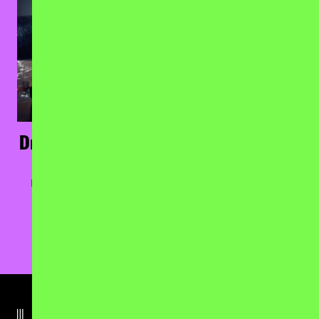
Drunken Masters
Ólafur Arnalds
21.05.2027
17.10.2026
Huxleys Neue Welt,
Admiralspalast, Berlin
Berlin
TICKETS
TICKETS