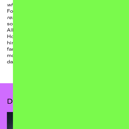
when we allow ourselves to be exposed."
Following globally acclaimed tours for
re:member
and
some kind of peace
— which
sold out iconic venues including the Royal
Albert Hall, Elbphilharmonie, Sydney Opera
House, and Walt Disney Concert Hall, and saw
him perform to hundreds of thousands of
fans worldwide — Ólafur now returns with his
most intimate and boundary-pushing work to
date.
Das könnte dir auch gefallen