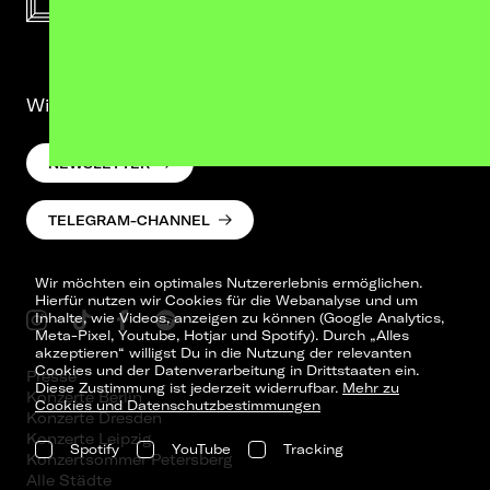
Wir lassen was hören. Versprochen.
NEWSLETTER
TELEGRAM-CHANNEL
Wir möchten ein optimales Nutzererlebnis ermöglichen.
Hierfür nutzen wir Cookies für die Webanalyse und um
Inhalte, wie Videos, anzeigen zu können (Google Analytics,
Meta-Pixel, Youtube, Hotjar und Spotify). Durch „Alles
akzeptieren“ willigst Du in die Nutzung der relevanten
Cookies und der Datenverarbeitung in Drittstaaten ein.
Presse
Diese Zustimmung ist jederzeit widerrufbar.
Mehr zu
Konzerte Berlin
Cookies und Datenschutzbestimmungen
Konzerte Dresden
Konzerte Leipzig
Spotify
YouTube
Tracking
Konzertsommer Petersberg
Alle Städte