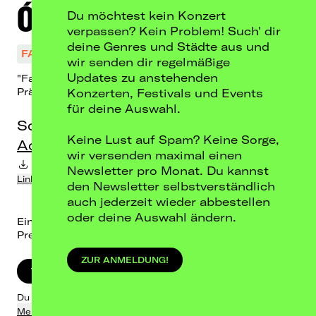
Ólafur Arnalds
Du möchtest kein Konzert
verpassen? Kein Problem! Such' dir
deine Genres und Städte aus und
FAST AUSVERKAUFT
wir senden dir regelmäßige
Updates zu anstehenden
"Falling Apart Together"
Präsentiert von: radioeins
Konzerten, Festivals und Events
für deine Auswahl.
So, 18.10.26
Keine Lust auf Spam? Keine Sorge,
Admiralspalast, Berlin
wir versenden maximal einen
Termin-Download in Kalender
Newsletter pro Monat. Du kannst
Link kopieren
den Newsletter selbstverständlich
auch jederzeit wieder abbestellen
oder deine Auswahl ändern.
Einlass: 14:00 / Beginn: 15:00
Preis: ab 44,90 € inkl. Gebühren
ZUR ANMELDUNG!
TICKETS KAUFEN
Du wirst zu Eventim weitergeleitet.
Mehr dazu