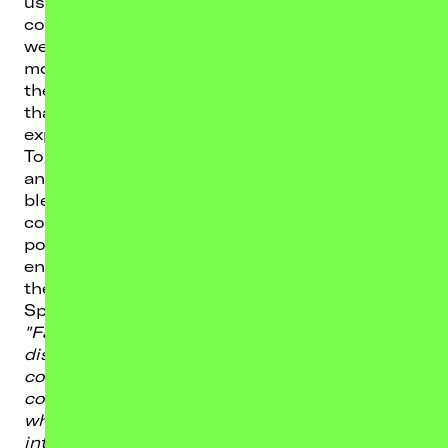
us. Traversing the boundaries of what a
concert can be, the show reveals the layers
we construct in order to feel safe, the
moments in which those layers tremble, and
the sense of intimacy and shared humanity
that emerges when we allow ourselves to be
exposed.
Together with his team of devoted craftsmen
and musicians, Ólafur presents a spellbinding
blend of past and new material in a
conceptual show that explores what becomes
possible when we let ourselves unravel just
enough to collectively open up and dismantle
the boundaries of what a concert can be.
Speaking about the shows, Ólafur says
"Falling Apart Together is an attempt at
dismantling the distance between us. A
concert hybrid that reveals the layers we
construct in order to feel safe, the moments in
which those layers tremble and the sense of
intimacy and shared humanity that emerges