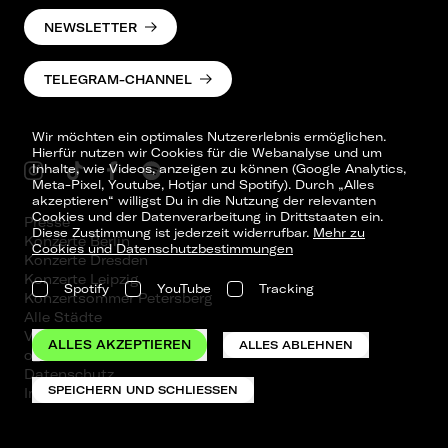
NEWSLETTER
TELEGRAM-CHANNEL
Wir möchten ein optimales Nutzererlebnis ermöglichen.
Hierfür nutzen wir Cookies für die Webanalyse und um
Inhalte, wie Videos, anzeigen zu können (Google Analytics,
Meta-Pixel, Youtube, Hotjar und Spotify). Durch „Alles
akzeptieren“ willigst Du in die Nutzung der relevanten
Cookies und der Datenverarbeitung in Drittstaaten ein.
Presse
Diese Zustimmung ist jederzeit widerrufbar.
Mehr zu
Konzerte Berlin
Cookies und Datenschutzbestimmungen
Konzerte Dresden
Konzerte Leipzig
Spotify
YouTube
Tracking
Konzertsommer Petersberg
Alle Städte
Vergangene Shows
ALLES AKZEPTIEREN
ALLES ABLEHNEN
o_team
Datenschutz
SPEICHERN UND SCHLIESSEN
Impressum