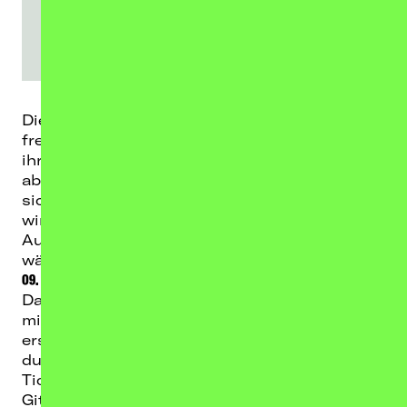
Die UK-Thrash-Metal-Legenden
ONSLAUGHT
freuen sich, bekanntgeben zu können, dass
ihr legendärer Sänger, der Fanliebling
Sy Keeler
,
ab sofort wieder Teil der Band ist.
Keeler
meldet
sich nach sechsjähriger Pause zurück und
wird pünktlich zu ihrer allerersten
Australientour wieder am Mikrofon stehen,
während er sein Comeback bereits vorab, am
09. November
beim
Damnation Festival (UK)
, feiern wird.
Das Jahr 2026 verspricht für
ONSLAUGHT
nicht
minder spannend zu werden, haben sie doch
erst kürzlich ihre
„The Force From Hell“
-Tournee
durch Europa angekündigt. Alle Termine sowie
Ticketinfos findet ihr unten!
Gitarrist
Nige Rockett
kommentiert:
„Wow, es ist