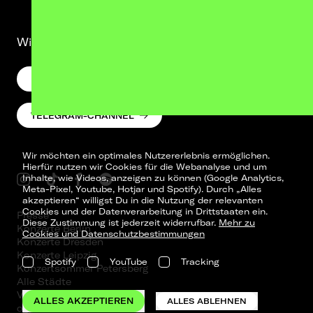
Wir lassen was hören. Versprochen.
NEWSLETTER
TELEGRAM-CHANNEL
Wir möchten ein optimales Nutzererlebnis ermöglichen.
Hierfür nutzen wir Cookies für die Webanalyse und um
Inhalte, wie Videos, anzeigen zu können (Google Analytics,
Meta-Pixel, Youtube, Hotjar und Spotify). Durch „Alles
akzeptieren“ willigst Du in die Nutzung der relevanten
Cookies und der Datenverarbeitung in Drittstaaten ein.
Presse
Diese Zustimmung ist jederzeit widerrufbar.
Mehr zu
Konzerte Berlin
Cookies und Datenschutzbestimmungen
Konzerte Dresden
Konzerte Leipzig
Spotify
YouTube
Tracking
Konzertsommer Petersberg
Alle Städte
Vergangene Shows
ALLES AKZEPTIEREN
ALLES ABLEHNEN
o_team