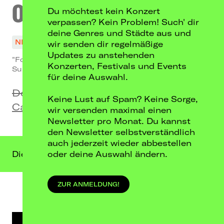
Onslaught
Du möchtest kein Konzert
verpassen? Kein Problem! Such' dir
deine Genres und Städte aus und
NICHT MEHR VERFÜGBAR
ABGESAGT
wir senden dir regelmäßige
Updates zu anstehenden
"Force From Hell"
Konzerten, Festivals und Events
Support: Persecutor
für deine Auswahl.
Do, 12.02.26
Keine Lust auf Spam? Keine Sorge,
Cassiopeia, Berlin
wir versenden maximal einen
Newsletter pro Monat. Du kannst
den Newsletter selbstverständlich
auch jederzeit wieder abbestellen
Dieser Termin liegt in der Vergangenheit.
oder deine Auswahl ändern.
ZUR ANMELDUNG!