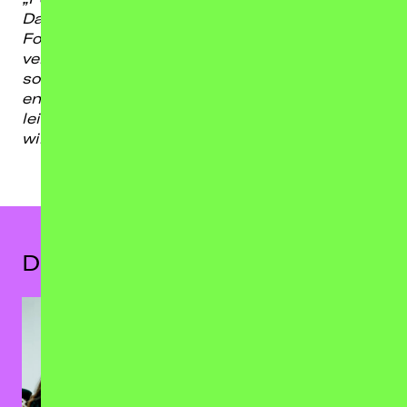
Das Beste aus „Power From Hell“ und „The
Force“, das 2026 sein 40. Jubiläum feiern wird,
vereint, wird für eine monstermäßige Setlist
sorgen und insbesondere all diejenigen
entschädigen, die unsere vorherigen Shows
leider verpasst haben… Let there be thrash -
wir erwarten euch im Pit!“
Das könnte dir auch gefallen