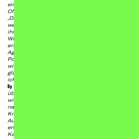
einfach unglaublich, dass Sy wieder zu
ONSLAUGHT gehört. Er galt schon immer als
‚DER‘ ONSLAUGHT-Sänger schlechthin,
weshalb wir uns sicher sind, dass die Fans
ihn mit offenen Armen empfangen werden.
Wir als Band befinden uns nach der
erfolgreichen Veröffentlichung von „Origins Of
Aggression“ in einer aussichtsreichen
Position, die nun von Sys Rückkehr gekrönt
wird. Unsere Anhängerschaft wird mehr als
glücklich über diese Neuigkeiten sein, da bin
ich mir sicher.“
Sy
bezieht Stellung:
„Das kam etwas
überraschend für mich! ‚Sy, würdest du
wieder Teil der Band sein wollen?‘ ‚Uff! Klar,
natürlich, ich habe das Ganze sehr vermisst.‘
Knapp sechs Jahre nach meinem letzten
Auftritt mit ONSLAUGHT kann ich es kaum
erwarten, dass wir unser drittes gemeinsames
Kapitel aufschlagen. Ich freue mich, all die