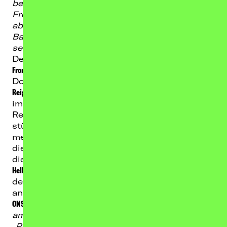
bekannten Gesichter wiederzusehen, neue
Freundinnen und Freunde kennenzulernen,
aber auch ein paar Bier mit meinen
Bandkollegen zu öffnen. Metalheads, wir
sehen uns in Kürze auf Tour!“
Den Riesenerfolg ihrer noch laufenden
„Power
From Hell“
-Tour sowie ihres karriereprägenden
Doppelalbums
„Origins Of Aggression“
(
23. Mai 2025
via
Reigning Phoenix Music
) fortsetzend, wird die Truppe
im Rahmen ihrer kommenden
„The Force From Hell“
-
Reise erneut sämtliche Pits ins Chaos
stürzen. Anfang 2026 werden
ONSLAUGHT
einmal
mehr 22 Städten auf dem ganzen Kontinent
die ultimative Thrash-Vollbedienung liefern,
die auf Tracks ihres kultigen Debüts
„Power From
Hell“
sowie aus Stücken ihres Albums
„The Force“
,
dessen 40-jähriges Jubiläum kommendes Jahr
ansteht, basieren wird.
ONSLAUGHT
sind bereits gespannt:
„Wir würden
am liebsten gleich loslegen, nachdem unsere
„Power From Hell“-Tour derart erfolgreich war.