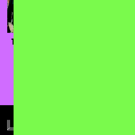
The Halo Effect
Phil Campbell`s
Bastard Sons
12.03.2027
Kesselhaus, Berlin
11.11.2026
Roadrunners Rock &
TICKETS
Motor Club, Berlin
TICKETS