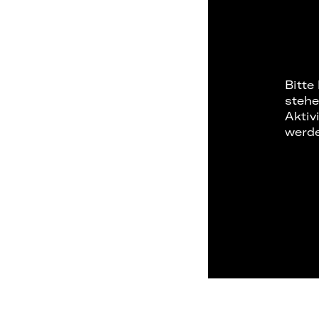
Bitte
stehe
Aktiv
werd