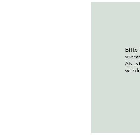
Bitte
stehe
Aktiv
werd