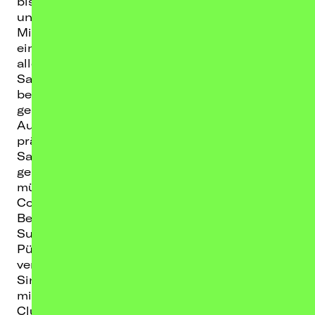
bis House Music, ist seine Musik vielseitig
und einzigartig.
Mit knapp 500k monatlichen Hörer:innen und
einer gesamt Streamingzahl von über 22 Mio
allein auf die Top 5 Tracks bei Spotify, fängt
Sampagne zwar gerade erst an, zeigt aber
bereits, dass es für ihn nur noch nach oben
geht!
Auch visuell sowie auf seinen Socials
präsentiert er den Vibe der neuen Generation:
Sampagne trägt Designer Mode aber vintage
gekauft und ist Straße, ohne selbst dealen zu
müssen. Andere Newcomer wie Ski Aggu, Skrt
Cobain oder $oho Bani supporten den
Berliner seit Tag eins und auch etablierte
Superstars wie Cro verstehen seine Vision.
Pünktlich zur Ankündigung seiner Tour 2023
versorgt uns Sampagne mit seiner neuen
Single „beleş“, denn Sampagne steht nicht nur
mit seiner ganzen Gang auf den Guestlists der
Clubs, sondern ab November auch auf deren