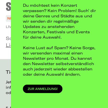
SAMPAGNE
Du möchtest kein Konzert
verpassen? Kein Problem! Such' dir
deine Genres und Städte aus und
NICHT MEHR VERFÜGBAR
wir senden dir regelmäßige
Updates zu anstehenden
LIVE ON TOUR 2023
Konzerten, Festivals und Events
für deine Auswahl.
So, 03.12.23
Lido, Berlin
Keine Lust auf Spam? Keine Sorge,
wir versenden maximal einen
Newsletter pro Monat. Du kannst
den Newsletter selbstverständlich
auch jederzeit wieder abbestellen
Ticketalarm
oder deine Auswahl ändern.
Jetzt anmelden und direkt per E-Mail
informiert werden, sobald es neue Tickets
ZUR ANMELDUNG!
oder Shows von SAMPAGNE gibt!
E-Mail*