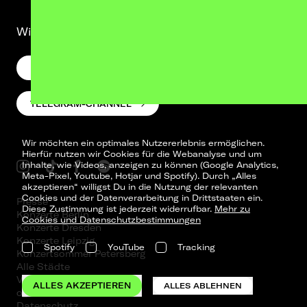
Wir lassen was hören. Versprochen.
NEWSLETTER
TELEGRAM-CHANNEL
Wir möchten ein optimales Nutzererlebnis ermöglichen.
Hierfür nutzen wir Cookies für die Webanalyse und um
Inhalte, wie Videos, anzeigen zu können (Google Analytics,
Meta-Pixel, Youtube, Hotjar und Spotify). Durch „Alles
akzeptieren“ willigst Du in die Nutzung der relevanten
Cookies und der Datenverarbeitung in Drittstaaten ein.
Presse
Diese Zustimmung ist jederzeit widerrufbar.
Mehr zu
Konzerte Berlin
Cookies und Datenschutzbestimmungen
Konzerte Dresden
Konzerte Leipzig
Spotify
YouTube
Tracking
Konzertsommer Petersberg
Alle Städte
Vergangene Shows
ALLES AKZEPTIEREN
ALLES ABLEHNEN
o_team
Datenschutz