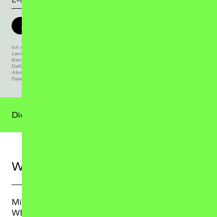
JETZT ANMELDEN
Ich möchte den Ticketalarm für SAMPAGNE abonnieren und von
Landstreicher Konzerte u.a. per Newsletter über VVK-Starts und weitere
Konzerte & Shows informiert werden, die mich auch interessieren könnten.
Dafür darf Landstreicher Konzerte meine E-Mail Adresse verwenden. Eine
Abmeldung ist jederzeit unkompliziert möglich. Die
Datenschutzinformationen findest du
hier
.
Dieser Termin liegt in der Vergangenheit.
Weitere Termine
Mi, 30.09.26
TICKETS
WERK 2 - Halle D, Leipzig