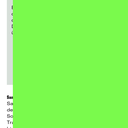
Bitte klicke zum Aktivieren des Inhalts auf
den unten stehenden Link. Wir weisen
darauf hin, dass nach der Aktivierung
Daten an den jeweiligen Anbieter
übermittelt werden.
SPOTIFY-PLAYER LADEN
Sampagne – Live on Tour
Sampagne repräsentiert die neue Generation
des Deutschrap: Er liefert den New Wave
Sound aus Berlin. Durch seine Mischung aus
Trap, Drill Rap und Einflüsse von UK Garage