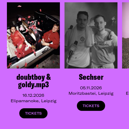
doubtboy &
Sechser
goldy.mp3
05.11.2026
Moritzbastei, Leipzig
E
16.12.2026
Elipamanoke, Leipzig
TICKETS
TICKETS