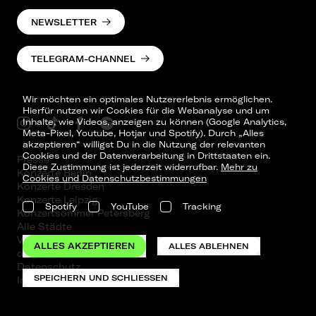
NEWSLETTER
TELEGRAM-CHANNEL
Wir möchten ein optimales Nutzererlebnis ermöglichen.
Hierfür nutzen wir Cookies für die Webanalyse und um
Inhalte, wie Videos, anzeigen zu können (Google Analytics,
Meta-Pixel, Youtube, Hotjar und Spotify). Durch „Alles
akzeptieren“ willigst Du in die Nutzung der relevanten
Cookies und der Datenverarbeitung in Drittstaaten ein.
Presse
Diese Zustimmung ist jederzeit widerrufbar.
Mehr zu
Konzerte Berlin
Cookies und Datenschutzbestimmungen
Konzerte Dresden
Konzerte Leipzig
Spotify
YouTube
Tracking
Konzertsommer Petersberg
Alle Städte
Vergangene Shows
ALLES AKZEPTIEREN
ALLES ABLEHNEN
o_team
Datenschutz
SPEICHERN UND SCHLIESSEN
Impressum