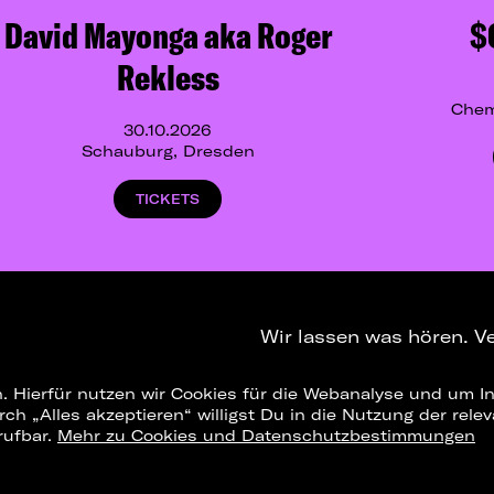
David Mayonga aka Roger
$
Rekless
Chem
30.10.2026
Schauburg, Dresden
TICKETS
Wir lassen was hören. V
. Hierfür nutzen wir Cookies für die Webanalyse und um In
NEWSLETTER
T
urch „Alles akzeptieren“ willigst Du in die Nutzung der re
rufbar.
Mehr zu Cookies und Datenschutzbestimmungen