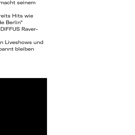
d macht seinem
eits Hits wie
e Berlin“
 DIFFUS Raver-
gen Liveshows und
pannt bleiben