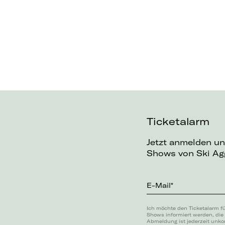
Ticketalarm
Jetzt anmelden un
Shows von Ski Agg
E-Mail*
Ich möchte den Ticketalarm f
Shows informiert werden, die
Abmeldung ist jederzeit unko