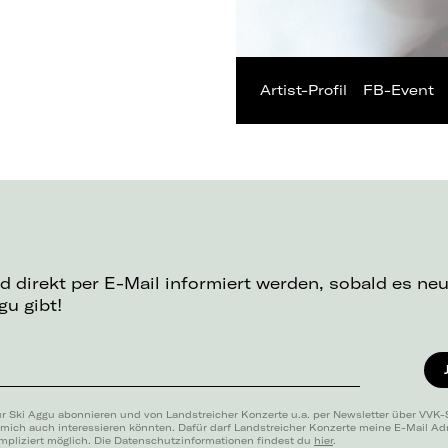
Artist-Profil
FB-Event
d direkt per E-Mail informiert werden, sobald es ne
u gibt!
ür Ski Aggu abonnieren und von Landstreicher Konzerte u.a. per Newsletter über VVK-
 mich auch interessieren könnten. Dafür darf Landstreicher Konzerte meine E-Mail A
mpliziert möglich. Die Datenschutzinformationen findest du
hier
.