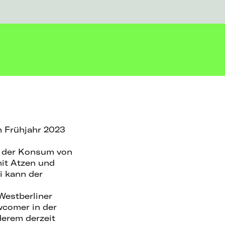
m Frühjahr 2023
, der Konsum von
mit Atzen und
i kann der
Westberliner
wcomer in der
derem derzeit