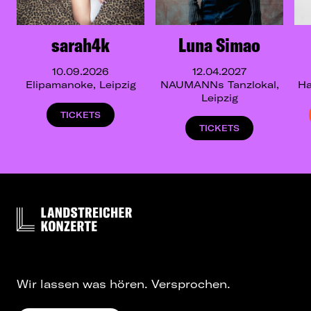
sarah4k
Luna Simao
10.09.2026
12.04.2027
Elipamanoke, Leipzig
NAUMANNs Tanzlokal,
Ha
Leipzig
TICKETS
TICKETS
Wir lassen was hören. Versprochen.