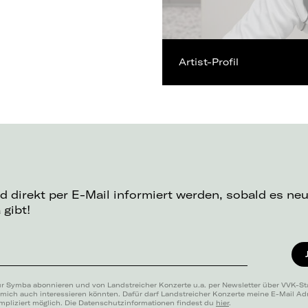
Artist-Profil
d direkt per E-Mail informiert werden, sobald es ne
gibt!
ür Symba abonnieren und von Landstreicher Konzerte u.a. per Newsletter über VVK-St
 mich auch interessieren könnten. Dafür darf Landstreicher Konzerte meine E-Mail A
mpliziert möglich. Die Datenschutzinformationen findest du
hier
.