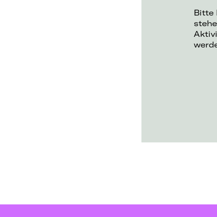
Bitte
stehe
Aktiv
werd