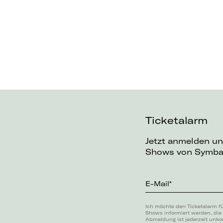
Ticketalarm
Jetzt anmelden un
Shows von Symba 
E-Mail*
Ich möchte den Ticketalarm f
Shows informiert werden, die
Abmeldung ist jederzeit unko