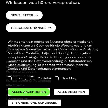
Wir lassen was hören. Versprochen.
NEWSLETTER
TELEGRAM-CHANNEL
Wir möchten ein optimales Nutzererlebnis ermöglichen.
Hierfür nutzen wir Cookies für die Webanalyse und um
Inhalte, wie Videos, anzeigen zu können (Google Analytics,
Meta-Pixel, Youtube, Hotjar und Spotify). Durch „Alles
akzeptieren“ willigst Du in die Nutzung der relevanten
Cookies und der Datenverarbeitung in Drittstaaten ein.
Presse
Diese Zustimmung ist jederzeit widerrufbar.
Mehr zu
Konzerte Berlin
Cookies und Datenschutzbestimmungen
Konzerte Dresden
Konzerte Leipzig
Spotify
YouTube
Tracking
Konzertsommer Petersberg
Alle Städte
Vergangene Shows
ALLES AKZEPTIEREN
ALLES ABLEHNEN
o_team
Datenschutz
SPEICHERN UND SCHLIESSEN
Impressum