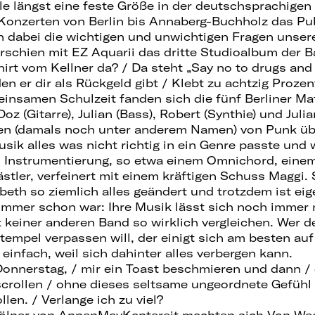
ile längst eine feste Größe in der deutschsprachige
 Konzerten von Berlin bis Annaberg-Buchholz das P
n dabei die wichtigen und unwichtigen Fragen unsere
schien mit EZ Aquarii das dritte Studioalbum der B
irt vom Kellner da? / Da steht „Say no to drugs and 
n er dir als Rückgeld gibt / Klebt zu achtzig Prozen
einsamen Schulzeit fanden sich die fünf Berliner Ma
Doz (Gitarre), Julian (Bass), Robert (Synthie) und Juli
en (damals noch unter anderem Namen) von Punk übe
ik alles was nicht richtig in ein Genre passte und
en Instrumentierung, so etwa einem Omnichord, ein
tler, verfeinert mit einem kräftigen Schuss Maggi. 
eth so ziemlich alles geändert und trotzdem ist eige
 immer schon war: Ihre Musik lässt sich noch immer
 keiner anderen Band so wirklich vergleichen. Wer 
empel verpassen will, der einigt sich am besten auf
 einfach, weil sich dahinter alles verbergen kann.
onnerstag, / mir ein Toast beschmieren und dann / 
crollen / ohne dieses seltsame ungeordnete Gefühl 
en. / Verlange ich zu viel?
Kölner von AnnenMayKantereit machten sich Von Weg