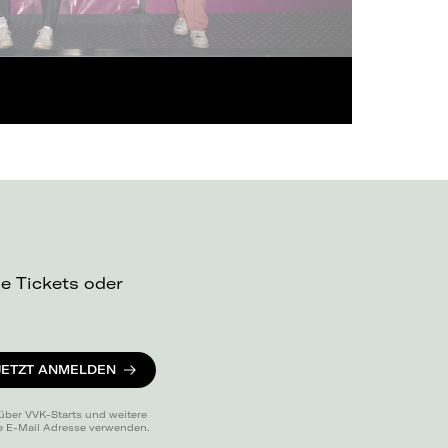
ue Tickets oder
JETZT ANMELDEN
 über VVK-Starts und weitere
ne E-Mail Adresse verwenden.