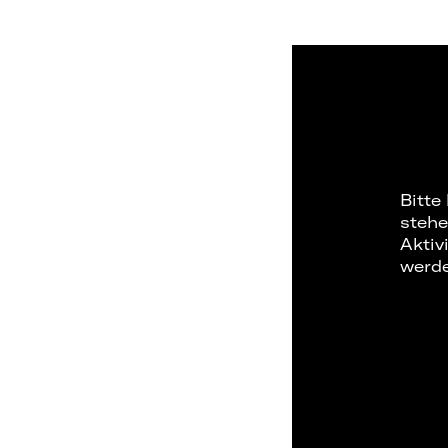
Bitte
stehe
Aktiv
werd