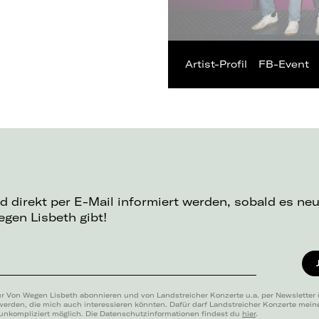
Artist-Profil
FB-Event
d direkt per E-Mail informiert werden, sobald es ne
gen Lisbeth gibt!
ür Von Wegen Lisbeth abonnieren und von Landstreicher Konzerte u.a. per Newsletter
werden, die mich auch interessieren könnten. Dafür darf Landstreicher Konzerte mei
 unkompliziert möglich. Die Datenschutzinformationen findest du
hier
.