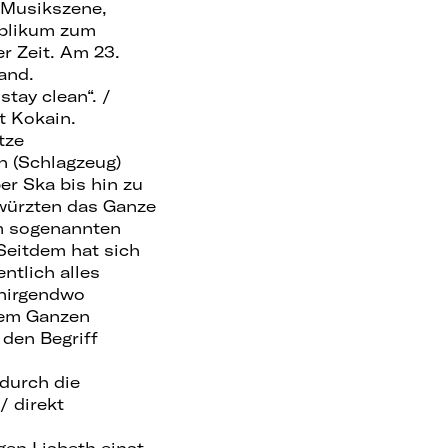
n Musikszene,
ublikum zum
r Zeit. Am 23.
and.
stay clean“. /
t Kokain.
tze
an (Schlagzeug)
r Ska bis hin zu
 würzten das Ganze
em sogenannten
Seitdem hat sich
ntlich alles
 nirgendwo
dem Ganzen
 den Begriff
durch die
/ direkt
en Lisbeth einst