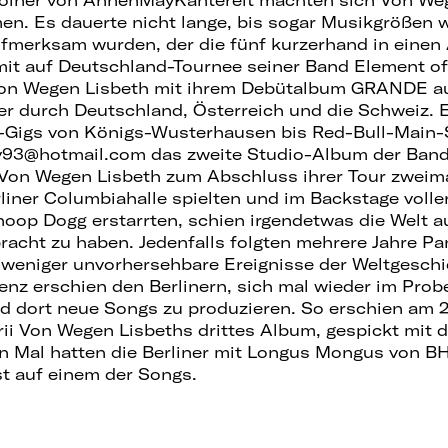
en. Es dauerte nicht lange, bis sogar Musikgrößen 
aufmerksam wurden, der die fünf kurzerhand in eine
mit auf Deutschland-Tournee seiner Band Element o
 Von Wegen Lisbeth mit ihrem Debütalbum GRANDE au
er durch Deutschland, Österreich und die Schweiz. E
l-Gigs von Königs-Wusterhausen bis Red-Bull-Main-
ly93@hotmail.com das zweite Studio-Album der Band
Von Wegen Lisbeth zum Abschluss ihrer Tour zweima
liner Columbiahalle spielten und im Backstage volle
oop Dogg erstarrten, schien irgendetwas die Welt 
racht zu haben. Jedenfalls folgten mehrere Jahre P
weniger unvorhersehbare Ereignisse der Weltgeschic
nz erschien den Berlinern, sich mal wieder im Pro
d dort neue Songs zu produzieren. So erschien am 
ii Von Wegen Lisbeths drittes Album, gespickt mit 
n Mal hatten die Berliner mit Longus Mongus von B
t auf einem der Songs.