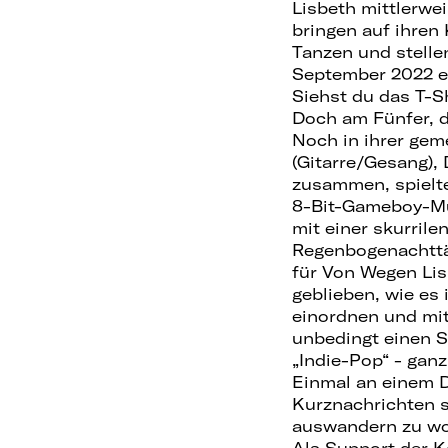
Lisbeth mittlerwe
bringen auf ihren
Tanzen und stelle
September 2022 er
Siehst du das T-Sh
Doch am Fünfer, de
Noch in ihrer gem
(Gitarre/Gesang), 
zusammen, spielt
8-Bit-Gameboy-Mus
mit einer skurril
Regenbogenachttäs
für Von Wegen Lisb
geblieben, wie es
einordnen und mit
unbedingt einen St
„Indie-Pop“ - ganz
Einmal an einem D
Kurznachrichten s
auswandern zu woll
Als Support der 