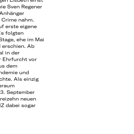
wie Sven Regener
n Anhänger
f Crime nahm.
f erste eigene
s folgten
Stage, ehe im Mai
 erschien. Ab
l in der
r Ehrfurcht vor
aus dem
andemie und
hte. Als einzig
beraum
23. September
dreizehn neuen
HZ dabei sogar