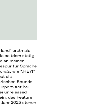
rland“ erstmals
ie seitdem stetig
fe an meinen
Gespür für Sprache
ongs, wie “„HEY!”
st als
ärischen Sounds
Support-Act bei
ei unreleased
ein: das Feature
s Jahr 2025 stehen