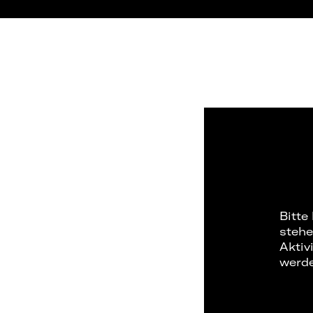
Bitte
stehe
Aktiv
werd