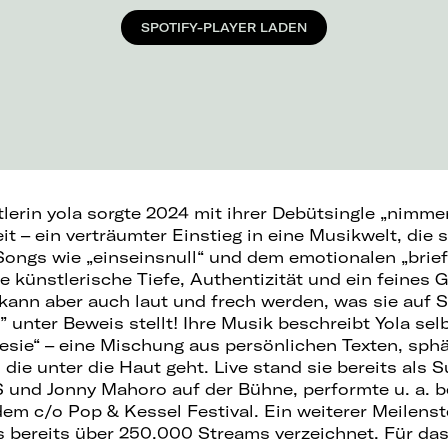
SPOTIFY-PLAYER LADEN
lerin yola sorgte 2024 mit ihrer Debütsingle „nimme
 – ein verträumter Einstieg in eine Musikwelt, die s
 Songs wie „einseinsnull“ und dem emotionalen „brie
e künstlerische Tiefe, Authentizität und ein feines 
ann aber auch laut und frech werden, was sie auf S
unter Beweis stellt! Ihre Musik beschreibt Yola selb
sie“ – eine Mischung aus persönlichen Texten, sph
die unter die Haut geht. Live stand sie bereits als 
S und Jonny Mahoro auf der Bühne, performte u. a. b
dem c/o Pop & Kessel Festival. Ein weiterer Meilenst
as bereits über 250.000 Streams verzeichnet. Für da