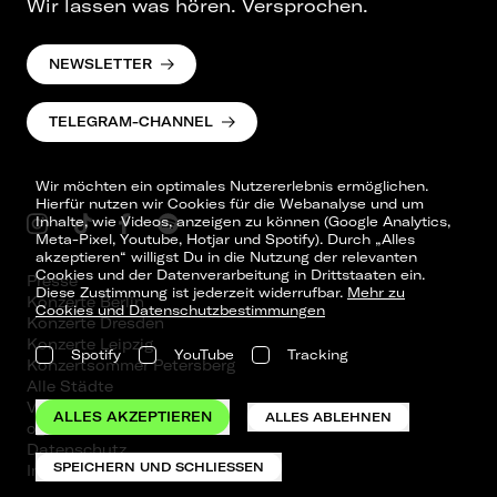
Wir lassen was hören. Versprochen.
NEWSLETTER
TELEGRAM-CHANNEL
Wir möchten ein optimales Nutzererlebnis ermöglichen.
Hierfür nutzen wir Cookies für die Webanalyse und um
Inhalte, wie Videos, anzeigen zu können (Google Analytics,
Meta-Pixel, Youtube, Hotjar und Spotify). Durch „Alles
akzeptieren“ willigst Du in die Nutzung der relevanten
Cookies und der Datenverarbeitung in Drittstaaten ein.
Presse
Diese Zustimmung ist jederzeit widerrufbar.
Mehr zu
Konzerte Berlin
Cookies und Datenschutzbestimmungen
Konzerte Dresden
Konzerte Leipzig
Spotify
YouTube
Tracking
Konzertsommer Petersberg
Alle Städte
Vergangene Shows
ALLES AKZEPTIEREN
ALLES ABLEHNEN
o_team
Datenschutz
SPEICHERN UND SCHLIESSEN
Impressum