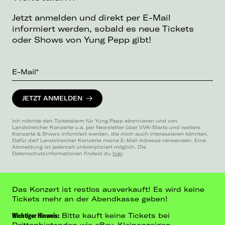
Jetzt anmelden und direkt per E-Mail
informiert werden, sobald es neue Tickets
oder Shows von Yung Pepp gibt!
E-Mail*
JETZT ANMELDEN
Ich möchte den Ticketalarm für Yung Pepp abonnieren und von
Landstreicher Konzerte u.a. per Newsletter über VVK-Starts und weitere
Konzerte & Shows informiert werden, die mich auch interessieren könnten.
Dafür darf Landstreicher Konzerte meine E-Mail Adresse verwenden. Eine
Abmeldung ist jederzeit unkompliziert möglich. Die
Datenschutzinformationen findest du
hier
.
Das Konzert ist restlos ausverkauft! Es wird keine
Tickets mehr an der Abendkasse geben!
Wichtiger Hinweis:
Bitte kauft keine Tickets bei
Drittanbietenden wie eBay, Kleinanzeigen,