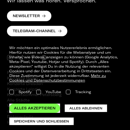
Wir lassen was hören. Versprochen.
NEWSLETTER
TELEGRAM-CHANNEL
Wir möchten ein optimales Nutzererlebnis ermöglichen.
Hierfür nutzen wir Cookies für die Webanalyse und um
Inhalte, wie Videos, anzeigen zu können (Google Analytics,
Meta-Pixel, Youtube, Hotjar und Spotify). Durch „Alles
akzeptieren“ willigst Du in die Nutzung der relevanten
Cookies und der Datenverarbeitung in Drittstaaten ein.
Presse
Diese Zustimmung ist jederzeit widerrufbar.
Mehr zu
Konzerte Berlin
Cookies und Datenschutzbestimmungen
Konzerte Dresden
Konzerte Leipzig
Spotify
YouTube
Tracking
Konzertsommer Petersberg
Alle Städte
Vergangene Shows
ALLES AKZEPTIEREN
ALLES ABLEHNEN
o_team
Datenschutz
SPEICHERN UND SCHLIESSEN
Impressum