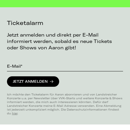
Ticketalarm
Jetzt anmelden und direkt per E-Mail
informiert werden, sobald es neue Tickets
oder Shows von Aaron gibt!
E-Mail*
JETZT ANMELDEN
Ich möchte den Ticketalarm für Aaron abonnieren und von Landstreicher
Konzerte u.a. per Newsletter über VVK-Starts und weitere Konzerte & Shows
informiert werden, die mich auch interessieren könnten. Dafür darf
Landstreicher Konzerte meine E-Mail Adresse verwenden. Eine Abmeldung
ist jederzeit unkompliziert möglich. Die Datenschutzinformationen findest
du
hier
.