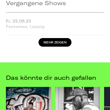
Vergangene Shows
Fr, 23.06.23
Festwiese, Leipzig
MEHR ZEIGEN
Fr, 01.09.23
Parkbühne Wuhlheide, Berlin
Sa, 02.09.23
Parkbühne Wuhlheide, Berlin
Das könnte dir auch gefallen
Sa, 20.07.24
Filmnächte am Elbufer, Dresden