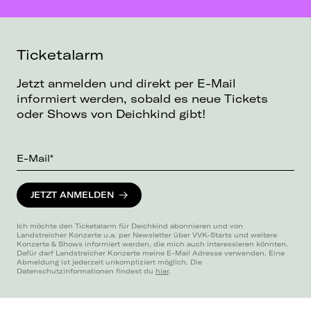
Ticketalarm
Jetzt anmelden und direkt per E-Mail
informiert werden, sobald es neue Tickets
oder Shows von Deichkind gibt!
E-Mail*
JETZT ANMELDEN
Ich möchte den Ticketalarm für Deichkind abonnieren und von
Landstreicher Konzerte u.a. per Newsletter über VVK-Starts und weitere
Konzerte & Shows informiert werden, die mich auch interessieren könnten.
Dafür darf Landstreicher Konzerte meine E-Mail Adresse verwenden. Eine
Abmeldung ist jederzeit unkompliziert möglich. Die
Datenschutzinformationen findest du
hier
.