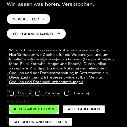
Wir lassen was hören. Versprochen.
Mi, 18.12.24
StadtHalle, Rostock
NEWSLETTER
Fr, 20.12.24
TELEGRAM-CHANNEL
Max-Schmeling-Halle, Berlin
Wir möchten ein optimales Nutzererlebnis ermöglichen.
Hierfür nutzen wir Cookies für die Webanalyse und um
Inhalte, wie Videos, anzeigen zu können (Google Analytics,
Sa, 16.08.25
Meta-Pixel, Youtube, Hotjar und Spotify). Durch „Alles
Parkbühne Wuhlheide, Berlin
akzeptieren“ willigst Du in die Nutzung der relevanten
Cookies und der Datenverarbeitung in Drittstaaten ein.
Presse
Diese Zustimmung ist jederzeit widerrufbar.
Mehr zu
Konzerte Berlin
Cookies und Datenschutzbestimmungen
Konzerte Dresden
Konzerte Leipzig
Spotify
YouTube
Tracking
Konzertsommer Petersberg
Alle Städte
Vergangene Shows
ALLES AKZEPTIEREN
ALLES ABLEHNEN
o_team
Datenschutz
SPEICHERN UND SCHLIESSEN
Impressum