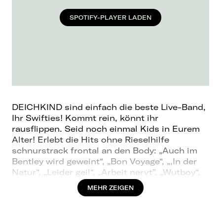
SPOTIFY-PLAYER LADEN
DEICHKIND sind einfach die beste Live-Band,
Ihr Swifties! Kommt rein, könnt ihr
rausflippen. Seid noch einmal Kids in Eurem
Alter! Erlebt die Hits ohne Rieselhilfe
schnurstrack frontal an den Body: „Auch im
Bentley wird geweint“, „Bon Voyage“, „,In der
Natur“, „Leider geil“, „Arbeit nervt”, „Wutboy“,
„Niveau weshalb warum“, „Limit“,
MEHR ZEIGEN
„Remmidemmi (Yippie Yippie Yeah)“ und
„Where have all the Segways gone?“!