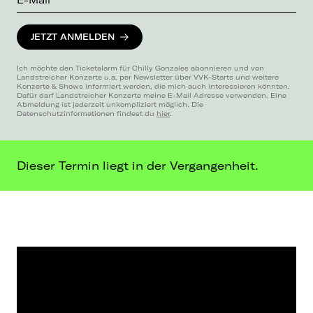
JETZT ANMELDEN
Ich möchte den Ticketalarm für Chilly Gonzales abonnieren und von
Landstreicher Konzerte u.a. per Newsletter über VVK-Starts und weitere
Konzerte & Shows informiert werden, die mich auch interessieren könnten.
Dafür darf Landstreicher Konzerte meine E-Mail Adresse verwenden. Eine
Abmeldung ist jederzeit unkompliziert möglich. Die
Datenschutzinformationen findest du
hier
.
Dieser Termin liegt in der Vergangenheit.