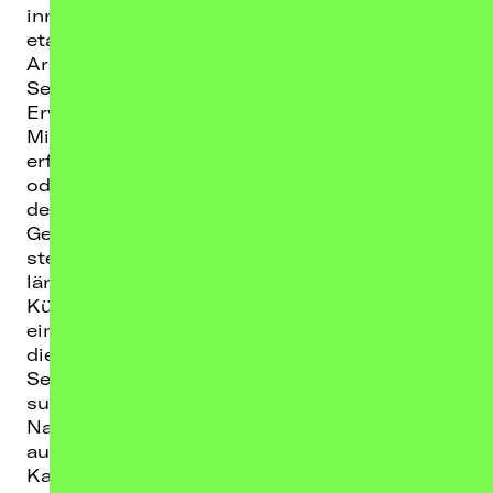
innerhalb kürzester Zeit ihren eigenen Sound
etabliert. Zwischen Deutsch, Französisch und
Arabisch erzählt sie Geschichten über Liebe,
Selbstfindung, Druck, Familie und das
Erwachsenwerden.
Mit mehreren Millionen Streams,
erfolgreichen Collabs wie „NaNa“ mit Lune
oder „On/Off“ mit Milano, ihrer Teilnahme an
der Spotify EQUAL Kampagne, der VOGUE
Germany „Ready for 2026“-Hotlist und einer
stetig wachsenden Community zählt Kauta
längst zu den wichtigsten jungen
Künstlerinnen des Landes. Ihre Musik trifft
einen Nerv – besonders bei einer Generation,
die zwischen Erwartungen, Identität und
Selbstverwirklichung ihren eigenen Weg
sucht.
Nach ihrer ersten emotionalen und
ausverkauften Tour Anfang 2026 schlägt
Kauta nun das nächste Kapitel auf: Im Januar