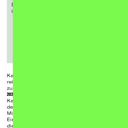
Daten an den jeweiligen Anbieter
übermittelt werden.
SPOTIFY-PLAYER LADEN
Kauta startet in ihre nächste Ära: größer,
reifer und intensiver denn je. Und was gehört
zu einer neuen Ära? Eine neue Tour. Die
KAUTour
2027
.
Kauta gehört zu den spannendsten Stimmen
der neuen Generation. Mit ihrer einzigartigen
Mischung aus Urban Pop, orientalischen
Einflüssen und emotionalem Storytelling hat
die deutsch-marokkanische Künstlerin