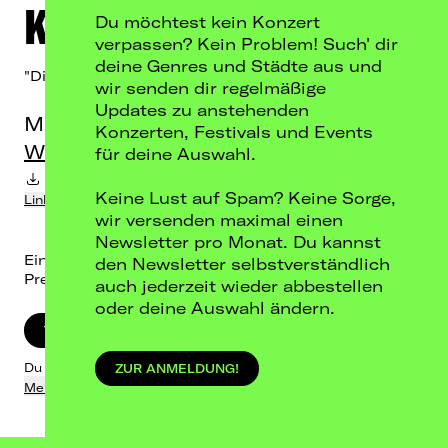
Kauta
Du möchtest kein Konzert
verpassen? Kein Problem! Such' dir
deine Genres und Städte aus und
"Die Kautour"
wir senden dir regelmäßige
Updates zu anstehenden
Mo, 18.01.27
Konzerten, Festivals und Events
WERK 2 - Halle D, Leipzig
für deine Auswahl.
Termin-Download in Kalender
Keine Lust auf Spam? Keine Sorge,
Link kopieren
wir versenden maximal einen
Newsletter pro Monat. Du kannst
Einlass: 19:00 / Beginn: 20:00
den Newsletter selbstverständlich
Preis: 36,60 € inkl. Gebühren
auch jederzeit wieder abbestellen
oder deine Auswahl ändern.
TICKETS KAUFEN
Du wirst zu Eventim weitergeleitet.
ZUR ANMELDUNG!
Mehr dazu