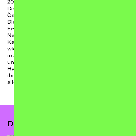
2027 geht sie mit der
KAUTour 2027
auf Tour durch
Deutschland und zum ersten Mal auch in
Österreich und der Schweiz.
Die neue Ära steht ganz im Zeichen des
Erwachsenwerdens. Zwischen Loslassen und
Neuanfang, Verletzlichkeit und Stärke zeigt
Kauta eine neue Seite von sich, musikalisch
wie persönlich. Ihre Fans erwartet eine
intensive Liveshow voller Emotionen, Energie
und Nähe: Intime Momente treffen auf große
Hymnen. Zwar verabschiedet sie sich von
ihrem Tagebuch, aber dennoch dürfen sich
alle auf jede Menge Überraschungen freuen.
Das könnte dir auch gefallen