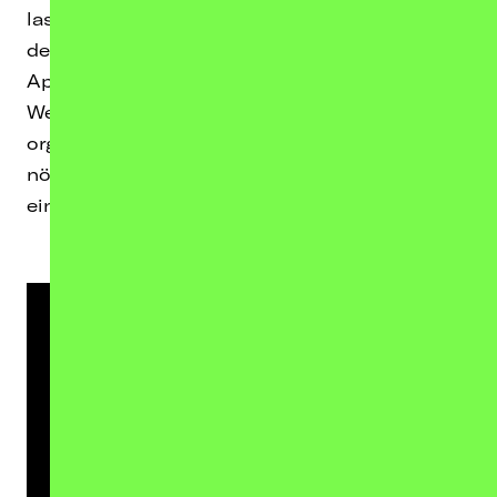
lassen. Die Singer-Songwriter Ballade nimmt
den Hörer auch im Video mit in ein kleines
Apartment irgendwo in L.A. und lässt die
Weite doch sehr nah wirken. Die treibende,
organische Produktion verleiht dem Song die
nötige Energie und lässt ihn vor allem nach
einem klingen: Der ganz großen Bühne.