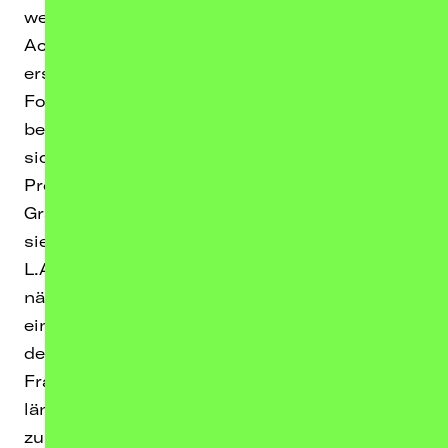
weit über 1 Mio Creations zu der gefühlvollen
Acoustic Version von Loi. Inzwischen hat die
erst 19 Jahre alte Loi über eine halbe Millionen
Follower auf Social Media und eine
beachtliche weltweite Fangemeinde hinter
sich aufgebaut. Das hat auch den US-
Produzenten Tommy Brown (u.a. Ariana
Grande, The Weeknd, BTS) beeindruckt, der
sie kurzerhand für eine Zusammenarbeit nach
L.A. eingeladen hat. Jetzt erschient als
nächste Single „Bad Idea“. Darauf erzählt Loi
eine Geschichte voll innerer Zerrissenheit,
dem Spiel mit dem Feuer und der großen
Frage, ob es eine schlechte Idee ist, etwas
längst Vergangenes, wieder in die Gegenwart
zu holen und das Chaos wieder aufleben zu