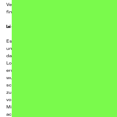
Verschiebung, alle Live-Termine und Tickets
findet ihr unter
chimperator-tickets.de/loi
Loi – I Follow Tour
Es gibt Stimmen, die einen hellhörig machen
und bestenfalls regelrecht umhauen. Genau
darauf sollte man vorbereitet sein, wenn man
Loi in seinen Gehörgang lässt. Gleich ihre
erste Single „I Follow“ sorgte für Gänsehaut,
wurde Soundtrack von „Ostwind“ und
schließlich der McDonalds Kampagnensong
zu Weihnachten. Ihr The Weeknd Piano Cover
von „Blinding Lights“ hat bis heute über 30
Millionen Streams erzielt, das Video wurde
acht Millionen Mal geklickt und auf TikTok gibt