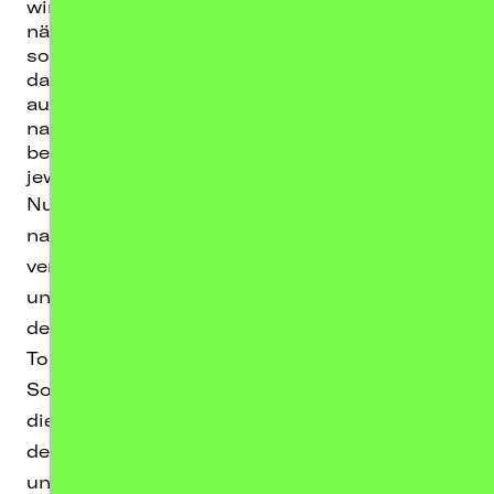
wir uns dazu entschieden haben, die Tour auf
nächstes Jahr zu verschieben. Ich habe mich
so sehr auf euch gefreut, verspreche aber,
dass wir alles nächstes Jahr und mit bis dahin
auch noch einigen neuen Songs von mir
nachholen werden! Bereits gekaufte Tickets
behalten natürlich die Gültigkeit für den
jeweiligen Nachholtermin.
Nun zu den Good News: Zoe Wees hat sich,
nachdem klar war, dass meine Tour
verschoben werden muss, bei mir gemeldet
und mich gefragt, ob ich Lust hätte, sie bei
den Deutschlandterminen ihrer „European
Tour 2022" zu begleiten und: Oh yes, I will!
Somit habt ihr doch noch eine Chance mich
dieses Jahr live zu sehen - ich supporte sie ab
dem 27. November in Stuttgart, Berlin, Köln
und Hamburg! Antworten auf eure Fragen zur