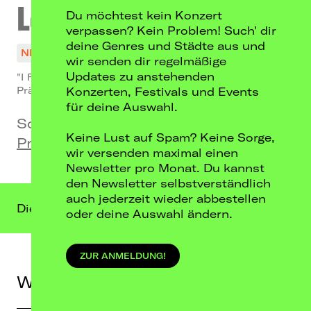
Loi
Du möchtest kein Konzert
verpassen? Kein Problem! Such' dir
deine Genres und Städte aus und
NICHT MEHR VERFÜGBAR
wir senden dir regelmäßige
Updates zu anstehenden
"I Follow Tour 2023" Tour
Präsentiert von: Deluxe Music
Konzerten, Festivals und Events
für deine Auswahl.
So, 22.10.23
Keine Lust auf Spam? Keine Sorge,
Privatclub, Berlin
wir versenden maximal einen
Newsletter pro Monat. Du kannst
den Newsletter selbstverständlich
auch jederzeit wieder abbestellen
Dieser Termin liegt in der Vergangenheit.
oder deine Auswahl ändern.
ZUR ANMELDUNG!
Weitere Termine