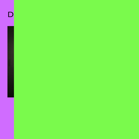
Das könnte dir auch gefallen
TOBIAS
smello
05.10.2026
25.10.2026
Badehaus, Berlin
Privatclub, Berlin
TICKETS
TICKETS