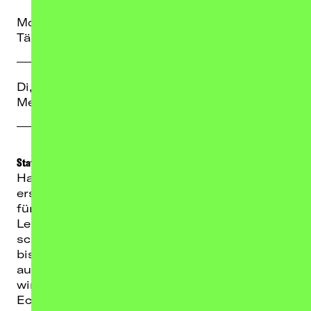
Mo, 12.10.26
TICKETS
Täubchenthal, Leipzig
Di, 13.10.26
TICKETS
Metropol, Berlin
Statement LOI:
Hallo ihr Lieben,
erstmal Danke an alle, die sich schon Tickets
für meine „I Follow Tour” gekauft haben.
Leider ist auch meine Tour von der aktuell
schwierigen Situation betroffen und die
bisher verkauften Tickets reichen noch nicht
aus, um die Tour so stattfinden zu lassen, wie
wir es ursprünglich geplant haben. An allen
Ecken fehlt die Planungssicherheit, weswegen