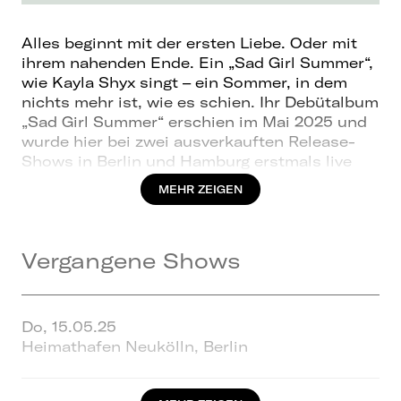
Alles beginnt mit der ersten Liebe. Oder mit
ihrem nahenden Ende. Ein „Sad Girl Summer“,
wie Kayla Shyx singt – ein Sommer, in dem
nichts mehr ist, wie es schien. Ihr Debütalbum
„Sad Girl Summer“ erschien im Mai 2025 und
wurde hier bei zwei ausverkauften Release-
Shows in Berlin und Hamburg erstmals live
präsentiert – ein Auftakt für eine Talfahrt aus
MEHR ZEIGEN
Veränderung und Lichtung. Ganz nah und
berührend zeichnet Kaylas klare Poesie in 17
Songs Schlaglichter aus ihrer Biografie nach,
Vergangene Shows
die sich an Liebe, Begegnungen und
Erwachsenwerden entlanghangeln. Wer Kayla
Shyx begegnet, sieht mehr als nur Zahlen:
Gesammelt knapp drei Millionen Follower auf
Do, 15.05.25
TikTok, YouTube und Instagram und den Mut,
Heimathafen Neukölln, Berlin
sich früh zu zeigen. Mit 14 das erste Video,
bald folgen klare feministische Ansagen. Eine
junge Frau, laut im Patriarchat. Kayla versteht: