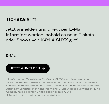
Ticketalarm
Jetzt anmelden und direkt per E-Mail
informiert werden, sobald es neue Tickets
oder Shows von KAYLA SHYX gibt!
E-Mail*
JETZT ANMELDEN
Ich möchte den Ticketalarm für KAYLA SHYX abonnieren und von
Landstreicher Konzerte u.a. per Newsletter über VVK-Starts und weitere
Konzerte & Shows informiert werden, die mich auch interessieren könnten.
Dafür darf Landstreicher Konzerte meine E-Mail Adresse verwenden. Eine
Abmeldung ist jederzeit unkompliziert möglich. Die
Datenschutzinformationen findest du
hier
.